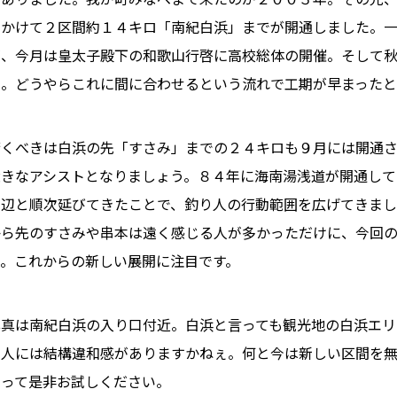
年かけて２区間約１４キロ「南紀白浜」までが開通しました。
が、今月は皇太子殿下の和歌山行啓に高校総体の開催。そして
ュ。どうやらこれに間に合わせるという流れで工期が早まったと
驚くべきは白浜の先「すさみ」までの２４キロも９月には開通
大きなアシストとなりましょう。８４年に海南湯浅道が開通して
田辺と順次延びてきたことで、釣り人の行動範囲を広げてきまし
から先のすさみや串本は遠く感じる人が多かっただけに、今回
う。これからの新しい展開に注目です。
写真は南紀白浜の入り口付近。白浜と言っても観光地の白浜エリ
い人には結構違和感がありますかねぇ。何と今は新しい区間を
らって是非お試しください。