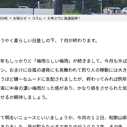
HOME
お知らせ
コラム
８年ぶりに高速延伸！
ようやく夏らしい日差しの下、７月が終わります。
今年もしっかりと「梅雨らしい梅雨」が続きまして、今月も半
ナシ。おまけに台風の連発にも見舞われて釣り人の稼動には大
思うほど嫌～なムードに支配されましたが、終わってみれば例年
し実に中身の濃い梅雨だった感があり、かなり損をさせられた
返せるか期待しましょう。
さて明るいニュースといいましょうか、今月の１２日、和歌山県
がありました。我が町みなべまで来たのが２００３年。その先