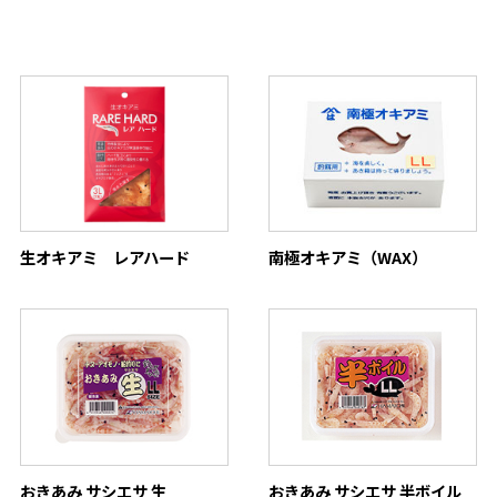
生オキアミ レアハード
南極オキアミ（WAX）
おきあみ サシエサ 生
おきあみ サシエサ 半ボイル