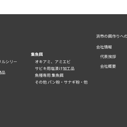
浜市の餌作りへ
会社情報
集魚餌
代表挨拶
リルシリー
オキアミ、アミエビ
会社概要
サビキ用塩漬け加工品
商品
魚種専用 集魚餌
その他 パン粉・サナギ粉・他