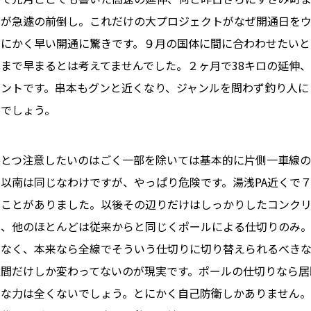
たが急遽の前倒し。これだけの大プロジェクトがなぜ開通日を
とにかく早い開通に驚きです。９月の国体に間に合わわせたいと
こまで早まるとは考えてませんでした。２ヶ月で38キロの延伸
ゼントです。串本もグンと近くなり、ジャンルを問わず釣り人に
いでしょう。
ひとつ注意したいのはごく一部を除いては基本的に片側一車線
ら以南は同じなわけですが、やっぱり危険です。湯浅PA近くで
たことがありました。以後その辺りだけはしっかりしたコンク
が、他のほとんどは従来からと同じくポールによる仕切りのみ
でなく、本来なら全線でそういう仕切りに切り替えられるべき
区間だけしか変わってないのが現実です。ポールの仕切りなら居
うな力は全くないでしょう。とにかく自己防衛しかありません