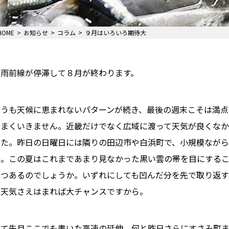
HOME
お知らせ
コラム
９月はいろいろ期待大
秋雨前線が停滞して８月が終わります。
どうも天候に恵まれないパターンが続き、最後の週末こそは満点
うまくいきません。近畿だけでなく広域に渡って天気が良くなか
した。昨日の日曜日には隣りの田辺市や白浜町で、小規模ながら
末。この夏はこれまであまり見なかった黒い雲の帯を目にする
つつあるのでしょうか。いずれにしても凹んだ分を先で取り返
て天気さえはまれば大チャンスですから。
さて先月ここでも書いた高速の延伸、何と昨日さらにすさみ町ま