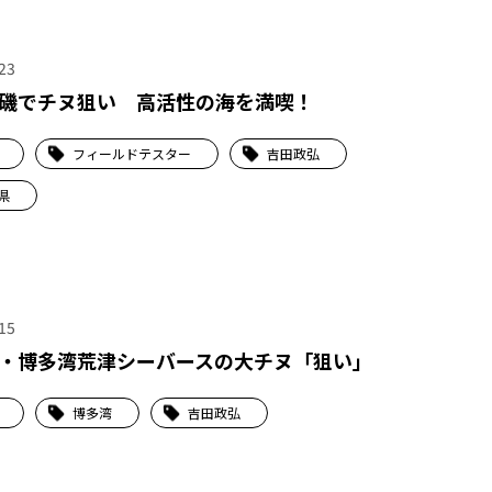
23
磯でチヌ狙い 高活性の海を満喫！
フィールドテスター
吉田政弘
県
15
・博多湾荒津シーバースの大チヌ「狙い」
博多湾
吉田政弘