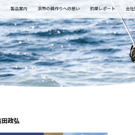
E
製品案内
浜市の餌作りへの思い
釣果レポート
会社
吉田政弘