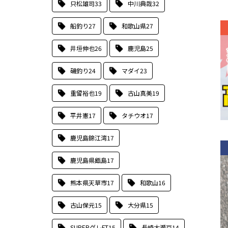
只松雄司
33
中川典哉
32
船釣り
27
和歌山県
27
井垣伸也
26
鹿児島
25
磯釣り
24
マダイ
23
重留裕也
19
古山真美
19
平井憲
17
タチウオ
17
鹿児島錦江湾
17
鹿児島県甑島
17
熊本県天草市
17
和歌山
16
古山保元
15
大分県
15
SUPERグレFT
15
長崎大瀬戸
14