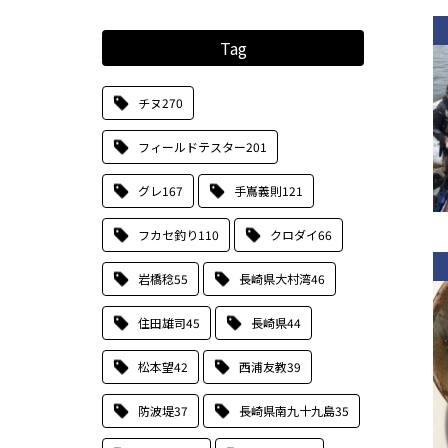
Tag
チヌ
270
フィールドテスター
201
グレ
167
手嶌義則
121
フカセ釣り
110
クロダイ
66
岩橋稔
55
長崎県大村湾
46
住田雄司
45
長崎県
44
松本望
42
西浦友教
39
防波堤
37
長崎県南九十九島
35