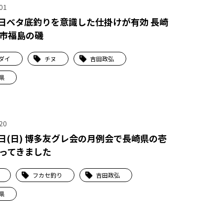
01
7日ベタ底釣りを意識した仕掛けが有効 長崎
市福島の磯
ダイ
チヌ
吉田政弘
県
20
6日(日) 博多友グレ会の月例会で長崎県の壱
ってきました
フカセ釣り
吉田政弘
県