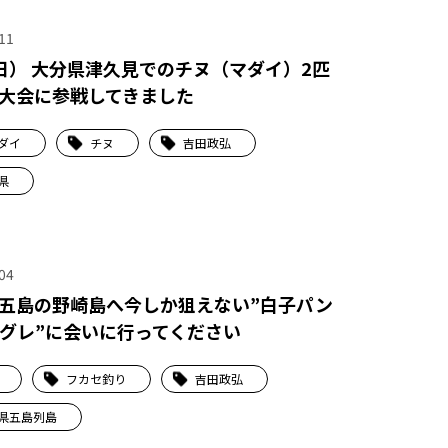
11
（日） 大分県津久見でのチヌ（マダイ）2匹
大会に参戦してきました
ダイ
チヌ
吉田政弘
県
04
五島の野崎島へ今しか狙えない”白子パン
グレ”に会いに行ってください
フカセ釣り
吉田政弘
県五島列島