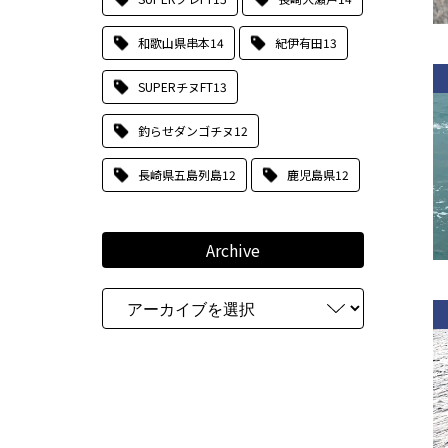
和歌山県串本
14
紀伊有田
13
SUPERチヌFT
13
釣らせダンゴチヌ
12
長崎県五島列島
12
鹿児島県
12
Archive