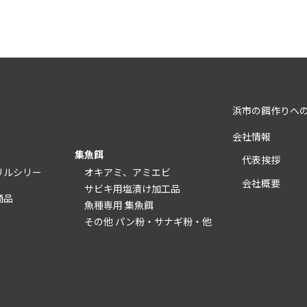
浜市の餌作りへ
会社情報
集魚餌
代表挨拶
リルシリー
オキアミ、アミエビ
会社概要
サビキ用塩漬け加工品
商品
魚種専用 集魚餌
その他 パン粉・サナギ粉・他