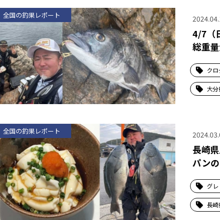
全国の釣果レポート
2024.04.
4/7
総重量
クロ
大分
全国の釣果レポート
2024.03.
長崎県
パンの
グレ
長崎