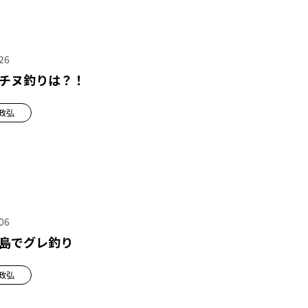
26
チヌ釣りは？！
政弘
06
島でグレ釣り
政弘