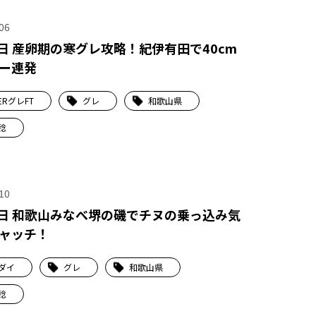
06
8日 産卵期の寒グレ攻略！紀伊有田で40cm
ー連発
ERグレFT
グレ
和歌山県
稔
10
8日 和歌山みなべ堺の磯でチヌの乗っ込み気
ャッチ！
ダイ
グレ
和歌山県
稔