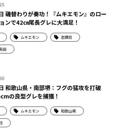
25
3日 磯替わりが奏功！『ムキエモン』のロー
ョンで42㎝尾長グレに大満足！
ムキエモン
岩橋稔
有田
30
5日 和歌山県・南部堺：フグの猛攻を打破
5cmの良型グレを捕獲！
ムキエモン
和歌山県
稔