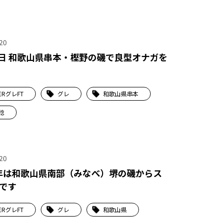
20
4日 和歌山県串本・樫野の磯で良型オナガを
ERグレFT
グレ
和歌山県串本
稔
20
6年は和歌山県南部（みなべ）堺の磯からス
です
ERグレFT
グレ
和歌山県