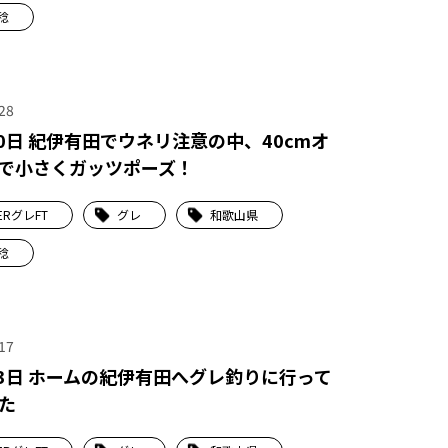
稔
28
20日 紀伊有田でウネリ注意の中、40cmオ
で小さくガッツポーズ！
ERグレFT
グレ
和歌山県
稔
17
13日 ホームの紀伊有田へグレ釣りに行って
た