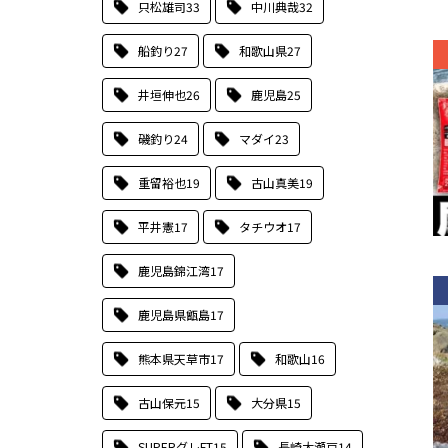
只松雄司
33
中川典哉
32
船釣り
27
和歌山県
27
井垣伸也
26
鹿児島
25
磯釣り
24
マダイ
23
重留裕也
19
古山真美
19
平井憲
17
タチウオ
17
鹿児島錦江湾
17
鹿児島県甑島
17
熊本県天草市
17
和歌山
16
古山保元
15
大分県
15
SUPERグレFT
15
長崎大瀬戸
14