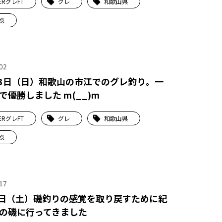
ERグレFT
グレ
和歌山県
稔
02
23日（日）和歌山の市江でのグレ釣り。一
で優勝しました m(__)m
ERグレFT
グレ
和歌山県
稔
17
1日（土）磯釣りの感覚を取り戻すために紀
の磯に行ってきました