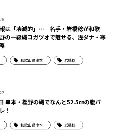
26
報は「壊滅的」… 名手・岩橋稔が和歌
野の一級磯コガツオで魅せる、浅ダナ・寒
略
和歌山県串本
岩橋稔
22
1日 串本・樫野の磯でなんと52.5㎝の腹パ
レ！
和歌山県串本
岩橋稔