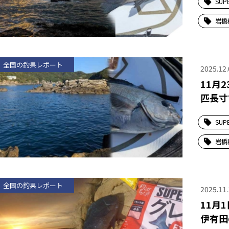
SUP
岩橋
全国の釣果レポート
2025.12.
11月
匹長寸
SUP
岩橋
全国の釣果レポート
2025.11.
11月
伊有田