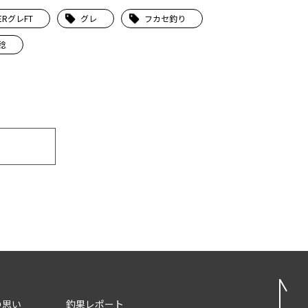
ERグレFT
グレ
フカセ釣り
稔
の思い
釣果レポート