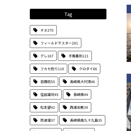
Tag
チヌ
270
フィールドテスター
201
グレ
167
手嶌義則
121
フカセ釣り
110
クロダイ
66
岩橋稔
55
長崎県大村湾
46
住田雄司
45
長崎県
44
松本望
42
西浦友教
39
防波堤
37
長崎県南九十九島
35