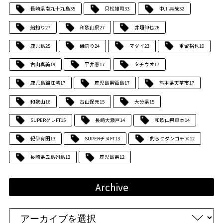
長崎県南九十九島
35
只松雄司
33
中川典哉
32
船釣り
27
和歌山県
27
井垣伸也
26
鹿児島
25
磯釣り
24
マダイ
23
重留裕也
19
古山真美
19
平井憲
17
タチウオ
17
鹿児島錦江湾
17
鹿児島県甑島
17
熊本県天草市
17
和歌山
16
古山保元
15
大分県
15
SUPERグレFT
15
長崎大瀬戸
14
和歌山県串本
14
紀伊有田
13
SUPERチヌFT
13
釣らせダンゴチヌ
12
長崎県五島列島
12
鹿児島県
12
Archive