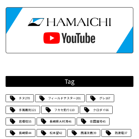
Tag
チヌ
270
フィールドテスター
201
グレ
167
手嶌義則
121
フカセ釣り
110
クロダイ
66
岩橋稔
55
長崎県大村湾
46
住田雄司
45
長崎県
44
松本望
42
西浦友教
39
防波堤
37