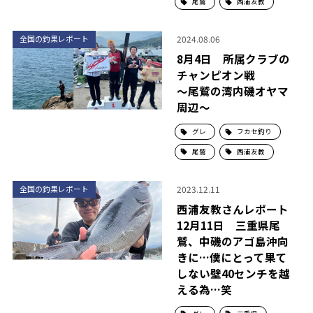
尾鷲
西浦友教
2024.08.06
全国の釣果レポート
8月4日 所属クラブの
チャンピオン戦
～尾鷲の湾内磯オヤマ
周辺～
グレ
フカセ釣り
尾鷲
西浦友教
2023.12.11
全国の釣果レポート
西浦友教さんレポート
12月11日 三重県尾
鷲、中磯のアゴ島沖向
きに…僕にとって果て
しない壁40センチを越
える為…笑