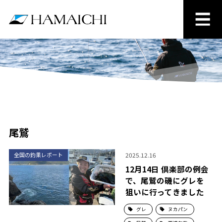
尾鷲
2025.12.16
全国の釣果レポート
12月14日 倶楽部の例会
で、尾鷲の磯にグレを
狙いに行ってきました
グレ
ヌカパン