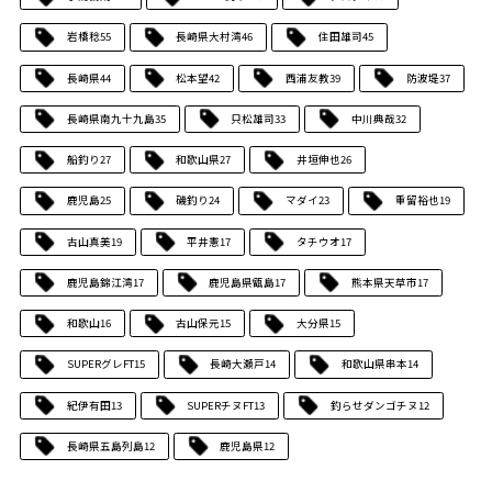
岩橋稔
55
長崎県大村湾
46
住田雄司
45
長崎県
44
松本望
42
西浦友教
39
防波堤
37
長崎県南九十九島
35
只松雄司
33
中川典哉
32
船釣り
27
和歌山県
27
井垣伸也
26
鹿児島
25
磯釣り
24
マダイ
23
重留裕也
19
古山真美
19
平井憲
17
タチウオ
17
鹿児島錦江湾
17
鹿児島県甑島
17
熊本県天草市
17
和歌山
16
古山保元
15
大分県
15
SUPERグレFT
15
長崎大瀬戸
14
和歌山県串本
14
紀伊有田
13
SUPERチヌFT
13
釣らせダンゴチヌ
12
長崎県五島列島
12
鹿児島県
12