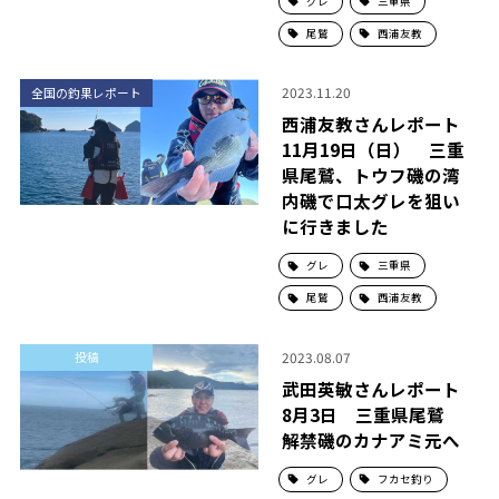
グレ
三重県
尾鷲
西浦友教
2023.11.20
全国の釣果レポート
西浦友教さんレポート
11月19日（日） 三重
県尾鷲、トウフ磯の湾
内磯で口太グレを狙い
に行きました
グレ
三重県
尾鷲
西浦友教
2023.08.07
投稿
武田英敏さんレポート
8月3日 三重県尾鷲
解禁磯のカナアミ元へ
グレ
フカセ釣り