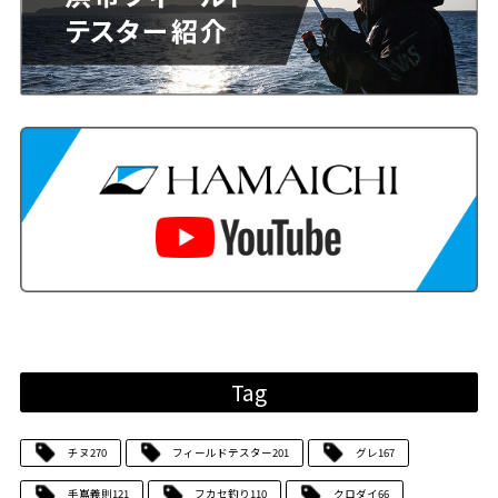
Tag
チヌ
270
フィールドテスター
201
グレ
167
手嶌義則
121
フカセ釣り
110
クロダイ
66