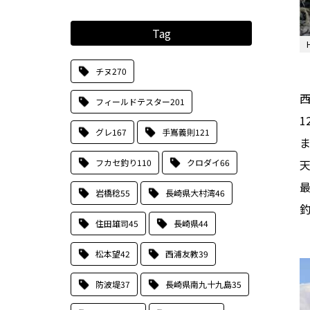
Tag
チヌ
270
フィールドテスター
201
グレ
167
手嶌義則
121
フカセ釣り
110
クロダイ
66
岩橋稔
55
長崎県大村湾
46
住田雄司
45
長崎県
44
松本望
42
西浦友教
39
防波堤
37
長崎県南九十九島
35