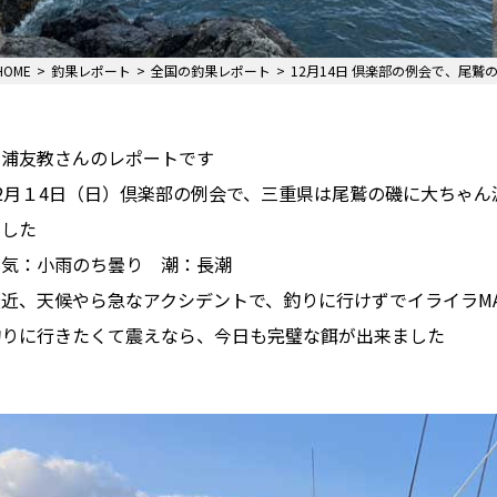
HOME
釣果レポート
全国の釣果レポート
12月14日 倶楽部の例会で、尾
西浦友教さんのレポートです
12月１4日（日）倶楽部の例会で、三重県は尾鷲の磯に大ちゃ
ました
天気：小雨のち曇り 潮：長潮
最近、天候やら急なアクシデントで、釣りに行けずでイライラMA
釣りに行きたくて震えなら、今日も完璧な餌が出来ました