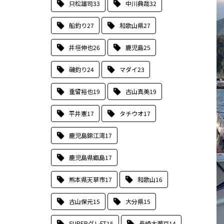
只松雄司
33
中川典哉
32
船釣り
27
和歌山県
27
井垣伸也
26
鹿児島
25
磯釣り
24
マダイ
23
重留裕也
19
古山真美
19
平井憲
17
タチウオ
17
鹿児島錦江湾
17
鹿児島県甑島
17
熊本県天草市
17
和歌山
16
古山保元
15
大分県
15
SUPERグレFT
15
長崎大瀬戸
14