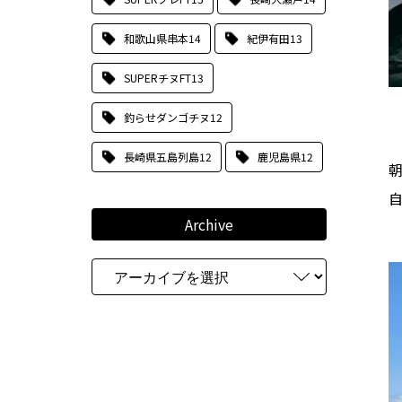
和歌山県串本
14
紀伊有田
13
SUPERチヌFT
13
釣らせダンゴチヌ
12
長崎県五島列島
12
鹿児島県
12
朝
Archive