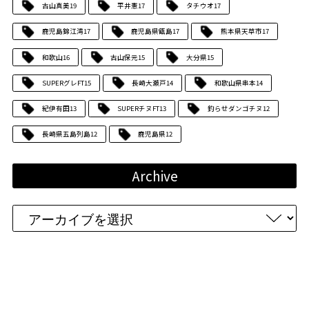
古山真美
19
平井憲
17
タチウオ
17
鹿児島錦江湾
17
鹿児島県甑島
17
熊本県天草市
17
和歌山
16
古山保元
15
大分県
15
SUPERグレFT
15
長崎大瀬戸
14
和歌山県串本
14
紀伊有田
13
SUPERチヌFT
13
釣らせダンゴチヌ
12
長崎県五島列島
12
鹿児島県
12
Archive