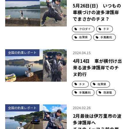
5月26日(日) いつもの
車横づけの波多津護岸
でまさかのチヌ？
クロダイ
チヌ
佐賀県
手嶌義則
2024.04.15
全国の釣果レポート
4月14日 車が横付け出
来る波多津護岸でのチ
ヌ釣行
チヌ
佐賀県
手嶌義則
防波堤
2024.02.26
全国の釣果レポート
2月最後は伊万里市の波
多津護岸へ