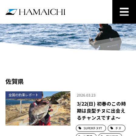
佐賀県
2026.03.23
全国の釣果レポート
3/22(日) 初春のこの時
期は良型チヌに出会え
るチャンスですよ～
SUPERチヌFT
チヌ