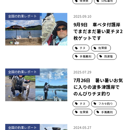
佐賀県
只松雄司
2025.09.10
全国の釣果レポート
9月9日 車ベタ付護岸
でまだまだ暑い夏チヌ2
枚ゲットです
チヌ
佐賀県
手嶌義則
防波堤
2025.07.29
全国の釣果レポート
7月26日 暑い暑いお気
に入りの波多津護岸で
のんびりチヌ釣り
チヌ
フカセ釣り
佐賀県
手嶌義則
2024.05.27
全国の釣果レポート