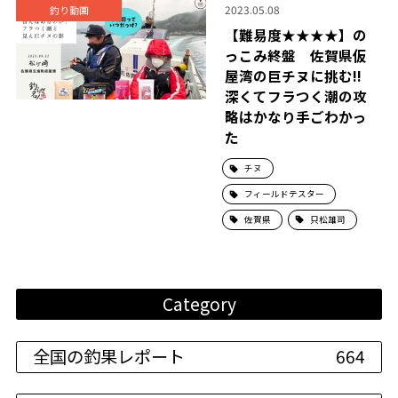
2023.05.08
釣り動画
【難易度★★★★】の
っこみ終盤 佐賀県仮
屋湾の巨チヌに挑む!!
深くてフラつく潮の攻
略はかなり手ごわかっ
た
チヌ
フィールドテスター
佐賀県
只松雄司
Category
全国の釣果レポート
664