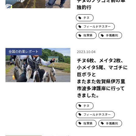
チヌのノッコミ前の単
独釣行
チヌ
フィールドテスター
佐賀県
手嶌義則
2023.10.04
全国の釣果レポート
チヌ6枚、メイタ2枚、
小メイタ5尾、マゴチに
巨ボラと
またまた佐賀県伊万里
市波多津護岸に行って
きました。
チヌ
フィールドテスター
佐賀県
手嶌義則