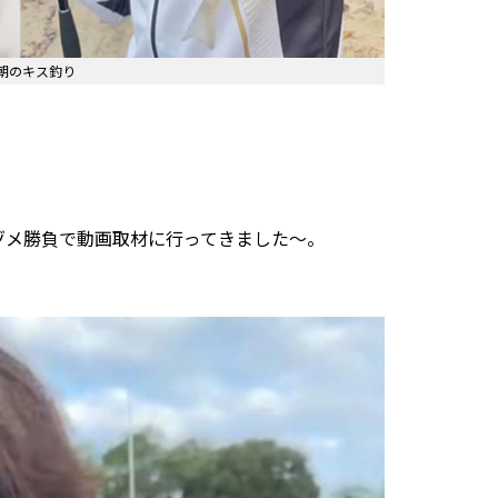
朝のキス釣り
マヅメ勝負で動画取材に行ってきました～。