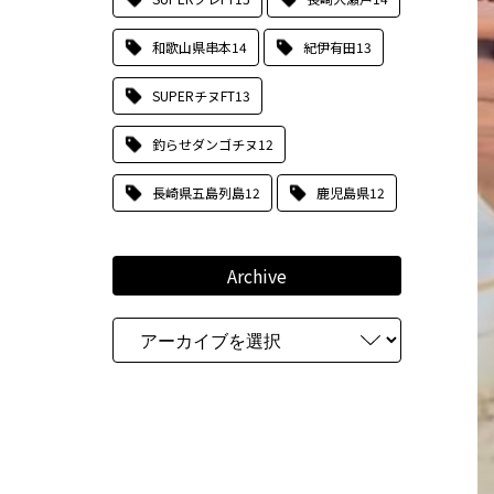
和歌山県串本
14
紀伊有田
13
SUPERチヌFT
13
釣らせダンゴチヌ
12
長崎県五島列島
12
鹿児島県
12
Archive