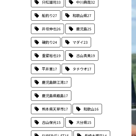
只松雄司
33
中川典哉
32
船釣り
27
和歌山県
27
井垣伸也
26
鹿児島
25
磯釣り
24
マダイ
23
重留裕也
19
古山真美
19
平井憲
17
タチウオ
17
鹿児島錦江湾
17
鹿児島県甑島
17
熊本県天草市
17
和歌山
16
古山保元
15
大分県
15
SUPERグレFT
15
長崎大瀬戸
14