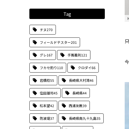
Tag
チヌ
270
フィールドテスター
201
グレ
167
手嶌義則
121
今
フカセ釣り
110
クロダイ
66
岩橋稔
55
長崎県大村湾
46
住田雄司
45
長崎県
44
松本望
42
西浦友教
39
防波堤
37
長崎県南九十九島
35