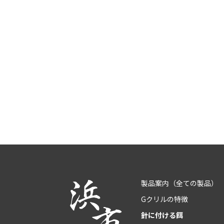
製品案内
（全ての製品）
Gクリルの特徴
針に付ける餌