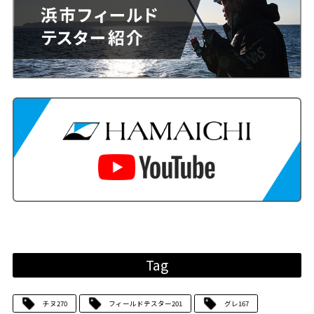
Tag
チヌ
270
フィールドテスター
201
グレ
167