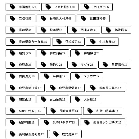
手嶌義則
121
フカセ釣り
110
クロダイ
66
岩橋稔
55
長崎県大村湾
46
住田雄司
45
長崎県
44
松本望
42
西浦友教
39
防波堤
37
長崎県南九十九島
35
只松雄司
33
中川典哉
32
船釣り
27
和歌山県
27
井垣伸也
26
鹿児島
25
磯釣り
24
マダイ
23
重留裕也
19
古山真美
19
平井憲
17
タチウオ
17
鹿児島錦江湾
17
鹿児島県甑島
17
熊本県天草市
17
和歌山
16
古山保元
15
大分県
15
SUPERグレFT
15
長崎大瀬戸
14
和歌山県串本
14
紀伊有田
13
SUPERチヌFT
13
釣らせダンゴチヌ
12
長崎県五島列島
12
鹿児島県
12