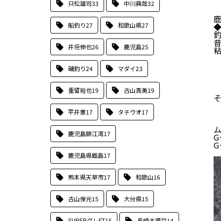
只松雄司
33
中川典哉
32
船釣り
27
和歌山県
27
◆
井垣伸也
26
鹿児島
25
粘
磯釣り
24
マダイ
23
重留裕也
19
古山真美
19
平井憲
17
タチウオ
17
鹿児島錦江湾
17
G
G
鹿児島県甑島
17
熊本県天草市
17
和歌山
16
古山保元
15
大分県
15
SUPERグレFT
15
長崎大瀬戸
14