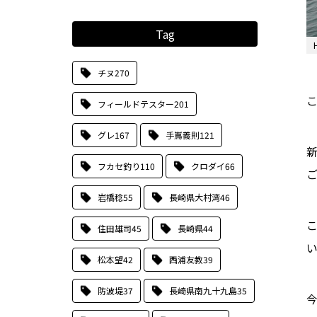
Tag
チヌ
270
フィールドテスター
201
グレ
167
手嶌義則
121
フカセ釣り
110
クロダイ
66
岩橋稔
55
長崎県大村湾
46
住田雄司
45
長崎県
44
い
松本望
42
西浦友教
39
防波堤
37
長崎県南九十九島
35