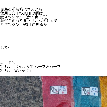
鹿児島の重留裕也さんから！
使用したHMAICHIの餌は…
釣麦スペシャル（赤・青・黄）
昔ながらのつりえさ「さなぎミンチ」
りバツグン「釣用 むぎぬか」
そして…
ムキエモン
クリル「ボイル＆生 ハーフ＆ハーフ」
クリル「Wパック」