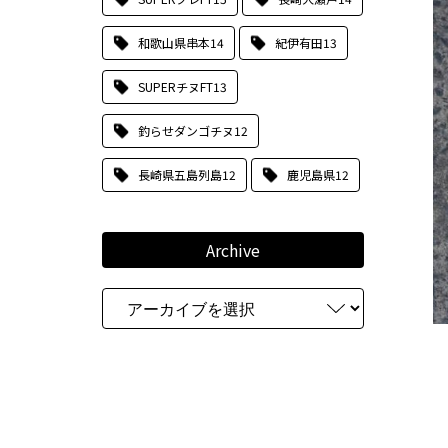
和歌山県串本
14
紀伊有田
13
SUPERチヌFT
13
釣らせダンゴチヌ
12
長崎県五島列島
12
鹿児島県
12
Archive