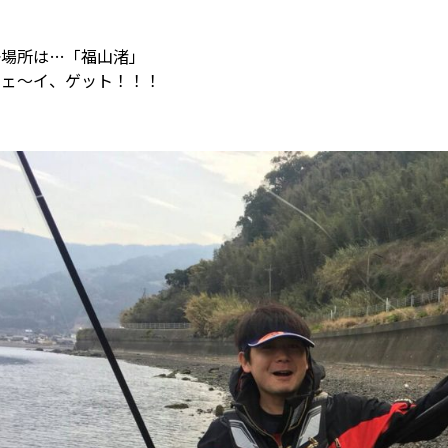
◆場所は…「福山渚」
イェ〜イ、ゲット！！！