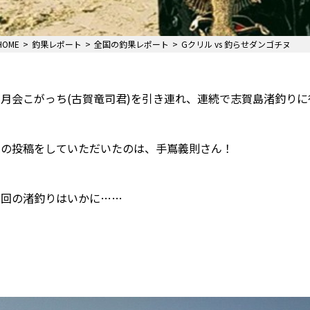
HOME
釣果レポート
全国の釣果レポート
Gクリル vs 釣らせダンゴチヌ
月会こがっち(古賀竜司君)を引き連れ、連続で志賀島渚釣りに
この投稿をしていただいたのは、手嶌義則さん！
今回の渚釣りはいかに……