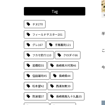
Tag
チヌ
270
半
フィールドテスター
201
グレ
167
手嶌義則
121
フカセ釣り
110
クロダイ
66
岩橋稔
55
長崎県大村湾
46
住田雄司
45
長崎県
44
松本望
42
西浦友教
39
防波堤
37
長崎県南九十九島
35