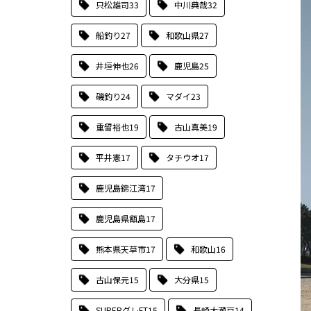
只松雄司
33
中川典哉
32
船釣り
27
和歌山県
27
井垣伸也
26
鹿児島
25
磯釣り
24
マダイ
23
重留裕也
19
古山真美
19
平井憲
17
タチウオ
17
鹿児島錦江湾
17
鹿児島県甑島
17
熊本県天草市
17
和歌山
16
古山保元
15
大分県
15
SUPERグレFT
15
長崎大瀬戸
14