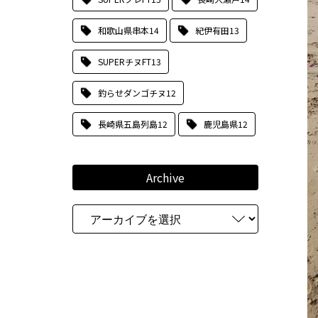
和歌山県串本
14
紀伊有田
13
SUPERチヌFT
13
釣らせダンゴチヌ
12
長崎県五島列島
12
鹿児島県
12
Archive