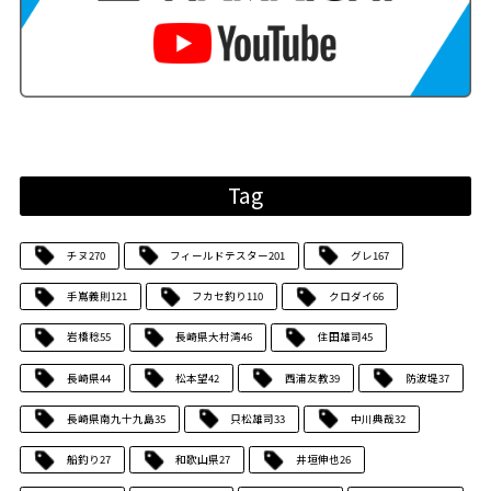
Tag
チヌ
270
フィールドテスター
201
グレ
167
手嶌義則
121
フカセ釣り
110
クロダイ
66
岩橋稔
55
長崎県大村湾
46
住田雄司
45
長崎県
44
松本望
42
西浦友教
39
防波堤
37
長崎県南九十九島
35
只松雄司
33
中川典哉
32
船釣り
27
和歌山県
27
井垣伸也
26