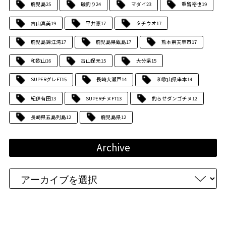
鹿児島
25
磯釣り
24
マダイ
23
重留裕也
19
古山真美
19
平井憲
17
タチウオ
17
鹿児島錦江湾
17
鹿児島県甑島
17
熊本県天草市
17
和歌山
16
古山保元
15
大分県
15
SUPERグレFT
15
長崎大瀬戸
14
和歌山県串本
14
紀伊有田
13
SUPERチヌFT
13
釣らせダンゴチヌ
12
長崎県五島列島
12
鹿児島県
12
Archive