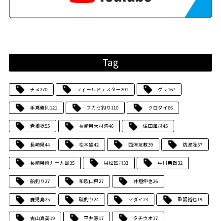
Tag
チヌ
270
フィールドテスター
201
グレ
167
手嶌義則
121
フカセ釣り
110
クロダイ
66
岩橋稔
55
長崎県大村湾
46
住田雄司
45
長崎県
44
松本望
42
西浦友教
39
防波堤
37
長崎県南九十九島
35
只松雄司
33
中川典哉
32
船釣り
27
和歌山県
27
井垣伸也
26
鹿児島
25
磯釣り
24
マダイ
23
重留裕也
19
古山真美
19
平井憲
17
タチウオ
17