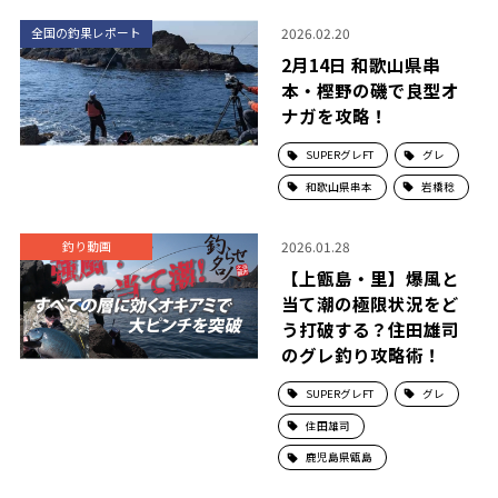
2026.02.20
全国の釣果レポート
2月14日 和歌山県串
本・樫野の磯で良型オ
ナガを攻略！
SUPERグレFT
グレ
和歌山県串本
岩橋稔
2026.01.28
釣り動画
【上甑島・里】爆風と
当て潮の極限状況をど
う打破する？住田雄司
のグレ釣り攻略術！
SUPERグレFT
グレ
住田雄司
鹿児島県甑島