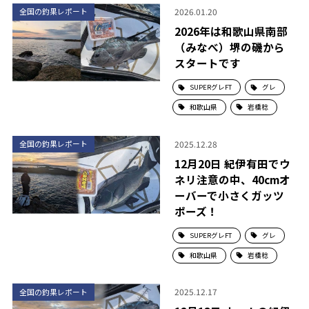
2026.01.20
全国の釣果レポート
2026年は和歌山県南部
（みなべ）堺の磯から
スタートです
SUPERグレFT
グレ
和歌山県
岩橋稔
2025.12.28
全国の釣果レポート
12月20日 紀伊有田でウ
ネリ注意の中、40cmオ
ーバーで小さくガッツ
ポーズ！
SUPERグレFT
グレ
和歌山県
岩橋稔
2025.12.17
全国の釣果レポート