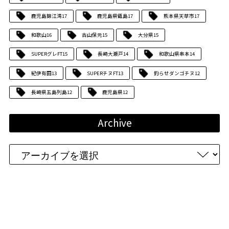
鹿児島錦江湾
17
鹿児島県甑島
17
熊本県天草市
17
和歌山
16
古山保元
15
大分県
15
SUPERグレFT
15
長崎大瀬戸
14
和歌山県串本
14
紀伊有田
13
SUPERチヌFT
13
釣らせダンゴチヌ
12
長崎県五島列島
12
鹿児島県
12
Archive