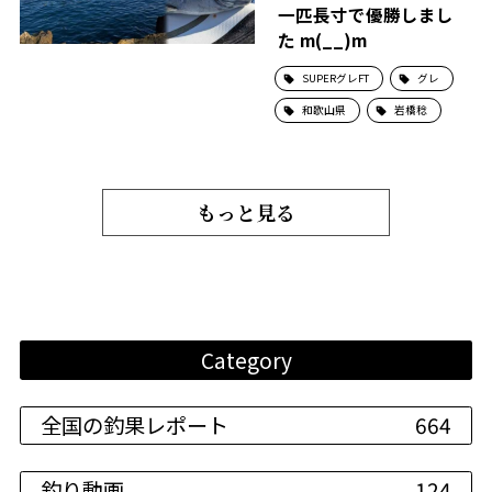
一匹長寸で優勝しまし
た m(__)m
SUPERグレFT
グレ
和歌山県
岩橋稔
もっと見る
Category
全国の釣果レポート
664
釣り動画
124