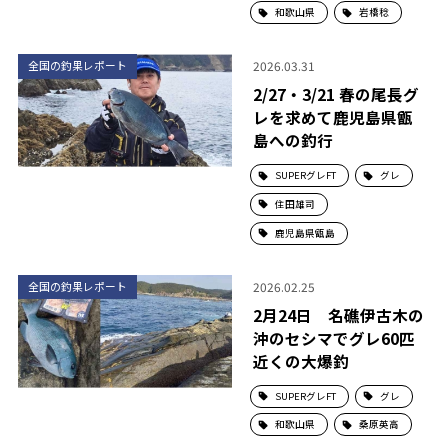
和歌山県
岩橋稔
2026.03.31
全国の釣果レポート
2/27・3/21 春の尾長グ
レを求めて鹿児島県甑
島への釣行
SUPERグレFT
グレ
住田雄司
鹿児島県甑島
2026.02.25
全国の釣果レポート
2月24日 名礁伊古木の
沖のセシマでグレ60匹
近くの大爆釣
SUPERグレFT
グレ
和歌山県
桑原英高