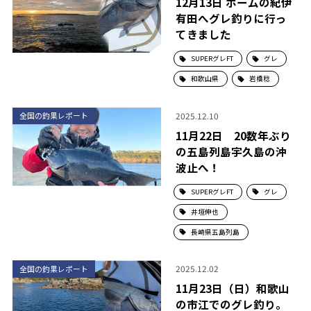
12月13日 ホームの紀伊
有田へグレ釣りに行っ
てきました
SUPERグレFT
グレ
和歌山県
岩橋稔
2025.12.10
全国の釣果レポート
11月22日 20数年ぶり
の五島列島宇久島の沖
波止へ！
SUPERグレFT
グレ
井垣伸也
長崎県五島列島
2025.12.02
全国の釣果レポート
11月23日（日）和歌山
の市江でのグレ釣り。