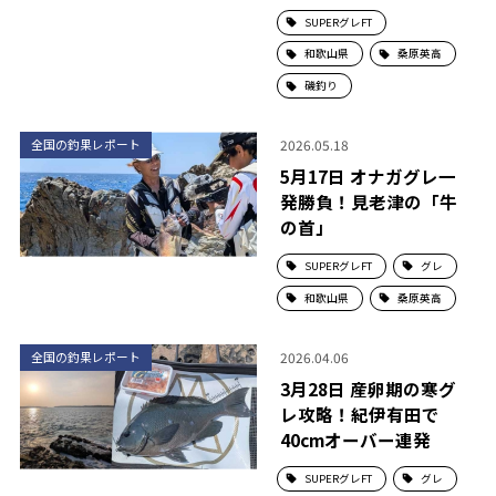
SUPERグレFT
和歌山県
桑原英高
磯釣り
2026.05.18
全国の釣果レポート
5月17日 オナガグレ一
発勝負！見老津の「牛
の首」
SUPERグレFT
グレ
和歌山県
桑原英高
2026.04.06
全国の釣果レポート
3月28日 産卵期の寒グ
レ攻略！紀伊有田で
40cmオーバー連発
SUPERグレFT
グレ