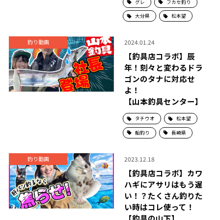
グレ
フカセ釣り
大分県
松本望
2024.01.24
釣り動画
【釣具店コラボ】辰
年！刻々と変わるドラ
ゴンのタナに対応せ
よ！
【山本釣具センター】
タチウオ
松本望
船釣り
長崎県
2023.12.18
釣り動画
【釣具店コラボ】カワ
ハギにアサリはもう遅
い！？たくさん釣りた
い時はコレ使って！
【釣具の山下】