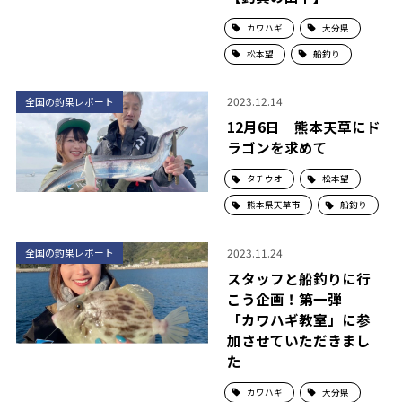
カワハギ
大分県
松本望
船釣り
2023.12.14
全国の釣果レポート
12月6日 熊本天草にド
ラゴンを求めて
タチウオ
松本望
熊本県天草市
船釣り
2023.11.24
全国の釣果レポート
スタッフと船釣りに行
こう企画！第一弾
「カワハギ教室」に参
加させていただきまし
た
カワハギ
大分県