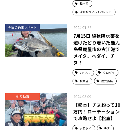
松本望
波止釣りマルチペレット
2024.07.22
全国の釣果レポート
7月15日 線状降水帯を
避けたどり着いた鹿児
島県鹿屋市の古江港で
メイタ、ヘダイ、チ
ヌ！
Gクリル
クロダイ
松本望
鹿児島県
2024.05.09
釣り動画
【熊本】チヌ釣って10
万円！ローテーション
で攻略せよ【松島】
クロダイ
チヌ