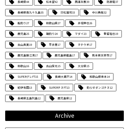
長崎県
44
松本望
42
西浦友教
39
防波堤
37
長崎県南九十九島
35
只松雄司
33
中川典哉
32
船釣り
27
和歌山県
27
井垣伸也
26
鹿児島
25
磯釣り
24
マダイ
23
重留裕也
19
古山真美
19
平井憲
17
タチウオ
17
鹿児島錦江湾
17
鹿児島県甑島
17
熊本県天草市
17
和歌山
16
古山保元
15
大分県
15
SUPERグレFT
15
長崎大瀬戸
14
和歌山県串本
14
紀伊有田
13
SUPERチヌFT
13
釣らせダンゴチヌ
12
長崎県五島列島
12
鹿児島県
12
Archive