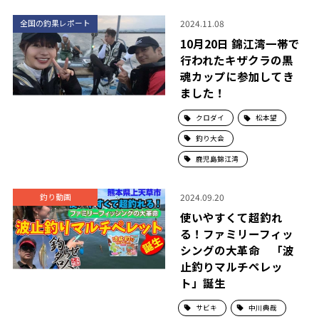
2024.11.08
全国の釣果レポート
10月20日 錦江湾一帯で
行われたキザクラの黒
魂カップに参加してき
ました！
クロダイ
松本望
釣り大会
鹿児島錦江湾
2024.09.20
釣り動画
使いやすくて超釣れ
る！ファミリーフィッ
シングの大革命 「波
止釣りマルチペレッ
ト」誕生
サビキ
中川典哉