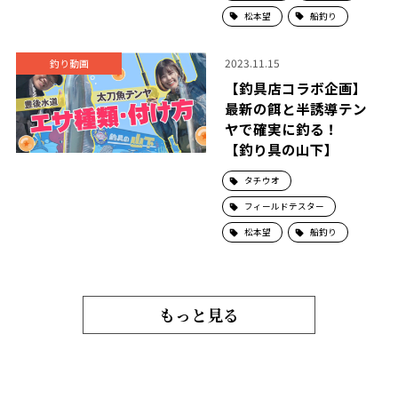
松本望
船釣り
2023.11.15
釣り動画
【釣具店コラボ企画】
最新の餌と半誘導テン
ヤで確実に釣る！
【釣り具の山下】
タチウオ
フィールドテスター
松本望
船釣り
もっと見る