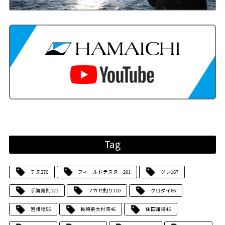
Tag
チヌ
270
フィールドテスター
201
グレ
167
手嶌義則
121
フカセ釣り
110
クロダイ
66
岩橋稔
55
長崎県大村湾
46
住田雄司
45