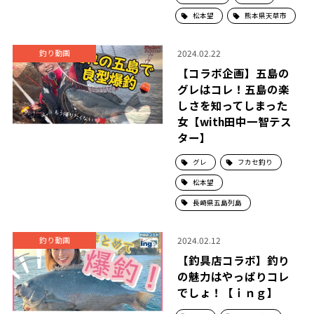
松本望
熊本県天草市
2024.02.22
釣り動画
【コラボ企画】五島の
グレはコレ！五島の楽
しさを知ってしまった
女【with田中一智テス
ター】
グレ
フカセ釣り
松本望
長崎県五島列島
2024.02.12
釣り動画
【釣具店コラボ】釣り
の魅力はやっぱりコレ
でしょ！【ｉｎｇ】