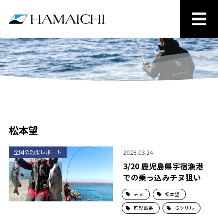
松本望
2026.03.24
全国の釣果レポート
3/20 鹿児島県宇宿漁港
での乗っ込みチヌ狙い
チヌ
松本望
鹿児島県
Ｇクリル