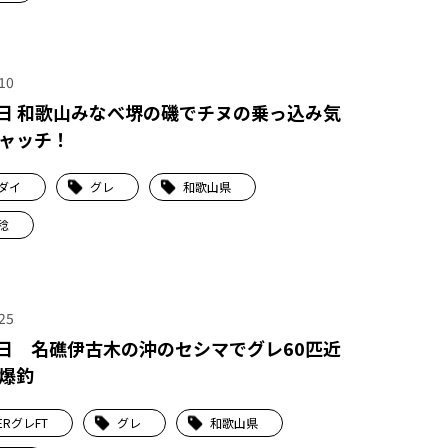
10
8日 和歌山みなべ堺の磯でチヌの乗っ込み気
ャッチ！
ダイ
グレ
和歌山県
稔
25
4日 名礁伊古木の沖のセシマでグレ60匹近
爆釣
ERグレFT
グレ
和歌山県