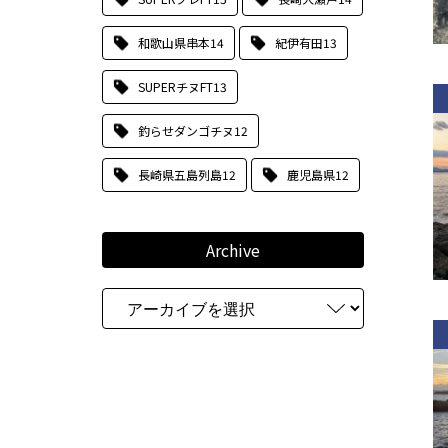
和歌山県串本
14
紀伊有田
13
SUPERチヌFT
13
釣らせダンゴチヌ
12
長崎県五島列島
12
鹿児島県
12
Archive