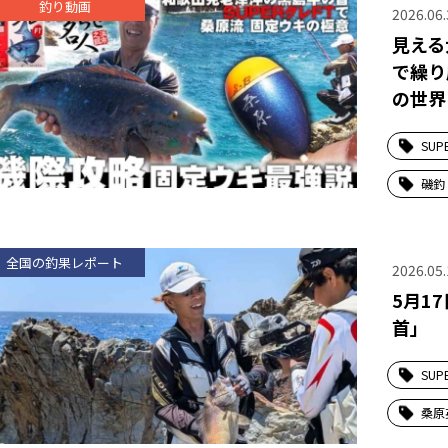
釣り動画
2026.06.
見える
で繰り
の世界
SUP
磯釣
全国の釣果レポート
2026.05.
5月1
首」
SUP
桑原