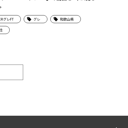
。
ERグレFT
グレ
和歌山県
稔