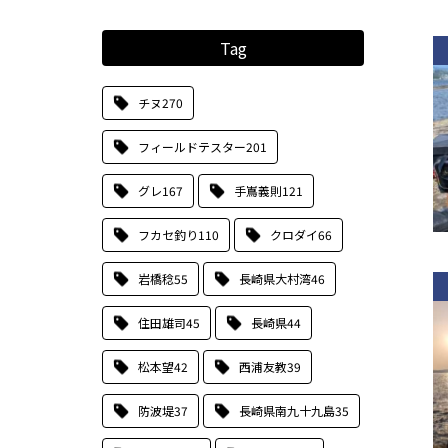
Tag
チヌ
270
フィールドテスター
201
グレ
167
手嶌義則
121
フカセ釣り
110
クロダイ
66
岩橋稔
55
長崎県大村湾
46
住田雄司
45
長崎県
44
松本望
42
西浦友教
39
防波堤
37
長崎県南九十九島
35