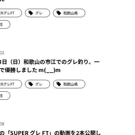
ERグレFT
グレ
和歌山県
稔
02
23日（日）和歌山の市江でのグレ釣り。一
で優勝しました m(__)m
ERグレFT
グレ
和歌山県
稔
08
の「SUPER グレ FT」の動画を2本公開し