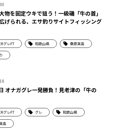
30
大物を固定ウキで狙う！一級磯「牛の首」
広げられる、エサ釣りサイトフィッシング
ERグレFT
和歌山県
桑原英高
り
18
7日 オナガグレ一発勝負！見老津の「牛の
ERグレFT
グレ
和歌山県
英高