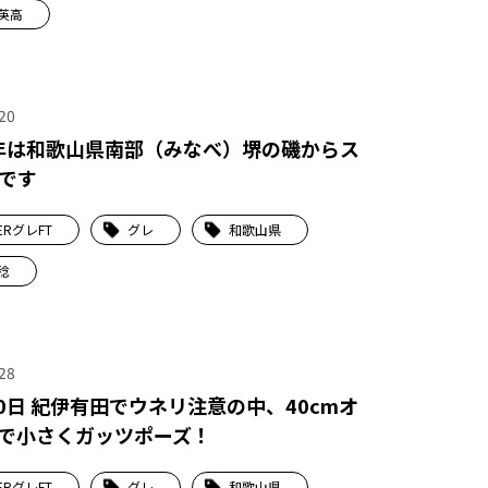
英高
20
6年は和歌山県南部（みなべ）堺の磯からス
です
ERグレFT
グレ
和歌山県
稔
28
20日 紀伊有田でウネリ注意の中、40cmオ
で小さくガッツポーズ！
ERグレFT
グレ
和歌山県