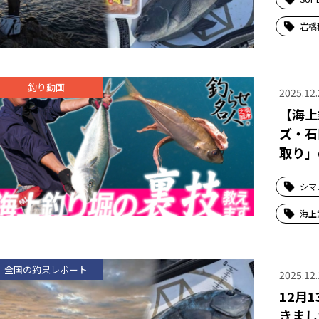
岩橋
釣り動画
2025.12.
【海上
ズ・石
取り」
シマ
海上
全国の釣果レポート
2025.12.
12月
きまし