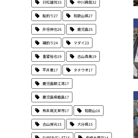
只松雄司
33
中川典哉
32
船釣り
27
和歌山県
27
井垣伸也
26
鹿児島
25
磯釣り
24
マダイ
23
重留裕也
19
古山真美
19
平井憲
17
タチウオ
17
鹿児島錦江湾
17
鹿児島県甑島
17
熊本県天草市
17
和歌山
16
古山保元
15
大分県
15
SUPERグレFT
15
長崎大瀬戸
14