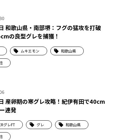
30
5日 和歌山県・南部堺：フグの猛攻を打破
5cmの良型グレを捕獲！
ムキエモン
和歌山県
稔
06
8日 産卵期の寒グレ攻略！紀伊有田で40cm
ー連発
ERグレFT
グレ
和歌山県
稔