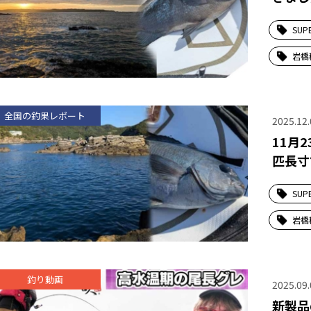
SUP
岩橋
全国の釣果レポート
2025.12.
11月
匹長寸
SUP
岩橋
釣り動画
2025.09.
新製品