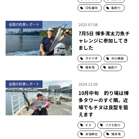
只松雄司
船釣り
2025.07.08
全国の釣果レポート
7月5日 博多湾太刀魚チ
ャレンジに参加してき
ました
タチウオ
中川典哉
博多湾
船釣り
2024.12.09
全国の釣果レポート
10月中旬 釣り場は博
多タワーのすぐ隣。近
場でもチヌは良型を狙
えます
チヌ
フカセ釣り
井垣伸也
博多湾