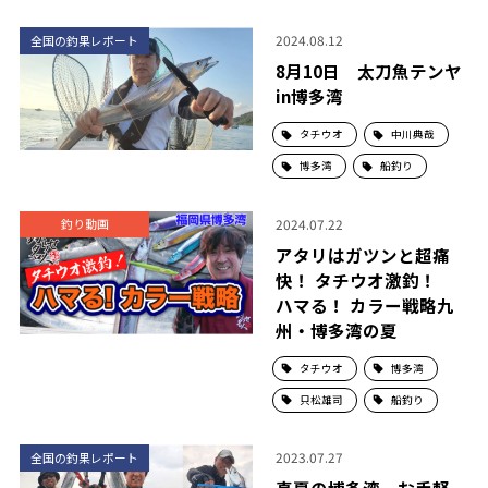
2024.08.12
全国の釣果レポート
8月10日 太刀魚テンヤ
in博多湾
タチウオ
中川典哉
博多湾
船釣り
2024.07.22
釣り動画
アタリはガツンと超痛
快！ タチウオ激釣！
ハマる！ カラー戦略九
州・博多湾の夏
タチウオ
博多湾
只松雄司
船釣り
2023.07.27
全国の釣果レポート