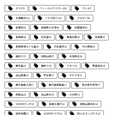
チヌ
270
フィールドテスター
201
グレ
167
手嶌義則
121
フカセ釣り
110
クロダイ
66
岩橋稔
55
長崎県大村湾
46
住田雄司
45
長崎県
44
松本望
42
西浦友教
39
防波堤
37
長崎県南九十九島
35
只松雄司
33
中川典哉
32
船釣り
27
和歌山県
27
井垣伸也
26
鹿児島
25
磯釣り
24
マダイ
23
重留裕也
19
古山真美
19
平井憲
17
タチウオ
17
鹿児島錦江湾
17
鹿児島県甑島
17
熊本県天草市
17
和歌山
16
古山保元
15
大分県
15
SUPERグレFT
15
長崎大瀬戸
14
和歌山県串本
14
紀伊有田
13
SUPERチヌFT
13
釣らせダンゴチヌ
12