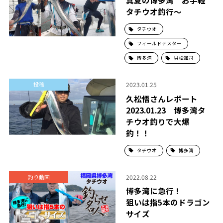
真夏の博多湾 お手軽
タチウオ釣行～
タチウオ
フィールドテスター
博多湾
只松雄司
2023.01.25
投稿
久松悟さんレポート
2023.01.23 博多湾タ
チウオ釣りで大爆
釣！！
タチウオ
博多湾
2022.08.22
釣り動画
博多湾に急行！
狙いは指5本のドラゴン
サイズ