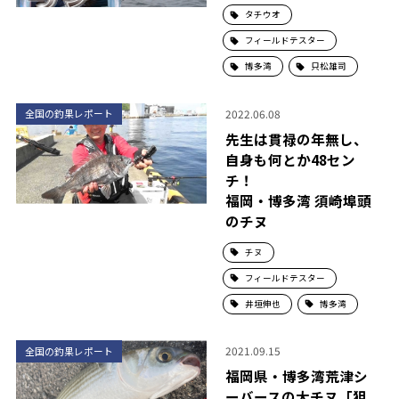
タチウオ
フィールドテスター
博多湾
只松雄司
2022.06.08
全国の釣果レポート
先生は貫禄の年無し、
自身も何とか48セン
チ！
福岡・博多湾 須崎埠頭
のチヌ
チヌ
フィールドテスター
井垣伸也
博多湾
2021.09.15
全国の釣果レポート
福岡県・博多湾荒津シ
ーバースの大チヌ「狙