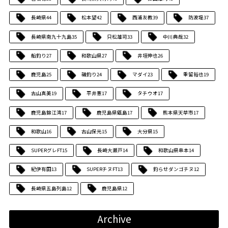
長崎県
44
松本望
42
西浦友教
39
防波堤
37
長崎県南九十九島
35
只松雄司
33
中川典哉
32
船釣り
27
和歌山県
27
井垣伸也
26
鹿児島
25
磯釣り
24
マダイ
23
重留裕也
19
古山真美
19
平井憲
17
タチウオ
17
鹿児島錦江湾
17
鹿児島県甑島
17
熊本県天草市
17
和歌山
16
古山保元
15
大分県
15
SUPERグレFT
15
長崎大瀬戸
14
和歌山県串本
14
紀伊有田
13
SUPERチヌFT
13
釣らせダンゴチヌ
12
長崎県五島列島
12
鹿児島県
12
Archive