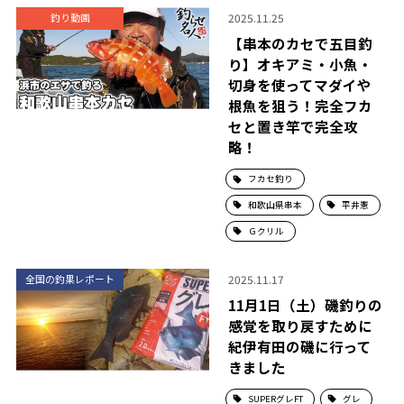
2025.11.25
釣り動画
【串本のカセで五目釣
り】オキアミ・小魚・
切身を使ってマダイや
根魚を狙う！完全フカ
セと置き竿で完全攻
略！
フカセ釣り
和歌山県串本
平井憲
Ｇクリル
2025.11.17
全国の釣果レポート
11月1日（土）磯釣りの
感覚を取り戻すために
紀伊有田の磯に行って
きました
SUPERグレFT
グレ