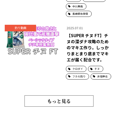
中川典哉
長崎県佐世保
2025.07.01
釣り動画
【SUPER チヌ FT】チ
ヌの深ダナ攻略のため
のマキエ作り。しっか
りまとまり底までマキ
エが届く配合です。
クロダイ
チヌ
フカセ釣り
井垣伸也
もっと見る