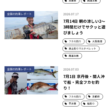
兵庫県
西浦友教
2026.07.17
全国の釣果レポート
7月14日 朝の涼しい2〜
3時間だけでサクッと遊
びましょう
フカセ釣り
大阪南港
波止釣りマルチペレット
西浦友教
2026.07.03
全国の釣果レポート
7月1日 京丹後・間人沖
で船・完全フカセ釣
り！
フカセ釣り
京都府
平井憲
船釣り