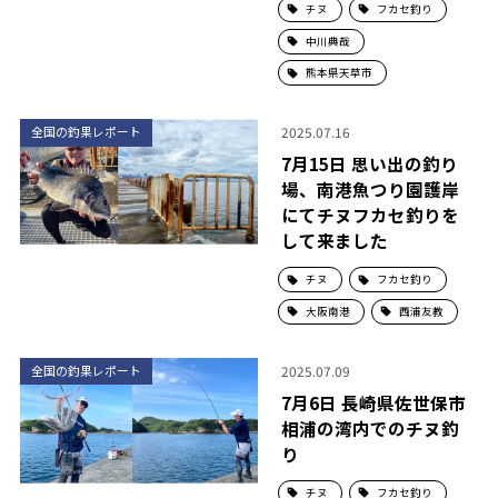
チヌ
フカセ釣り
中川典哉
熊本県天草市
2025.07.16
全国の釣果レポート
7月15日 思い出の釣り
場、南港魚つり園護岸
にてチヌフカセ釣りを
して来ました
チヌ
フカセ釣り
大阪南港
西浦友教
2025.07.09
全国の釣果レポート
7月6日 長崎県佐世保市
相浦の湾内でのチヌ釣
り
チヌ
フカセ釣り