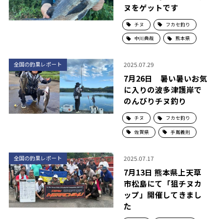
ヌをゲットです
チヌ
フカセ釣り
中川典哉
熊本県
2025.07.29
全国の釣果レポート
7月26日 暑い暑いお気
に入りの波多津護岸で
のんびりチヌ釣り
チヌ
フカセ釣り
佐賀県
手嶌義則
2025.07.17
全国の釣果レポート
7月13日 熊本県上天草
市松島にて「狙チヌカ
ップ」開催してきまし
た