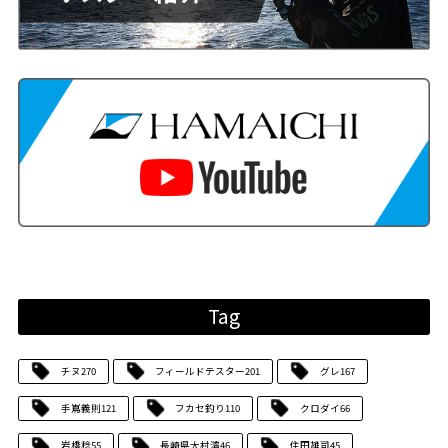
Tag
チヌ
270
フィールドテスター
201
グレ
167
手嶌義則
121
フカセ釣り
110
クロダイ
66
岩橋稔
55
長崎県大村湾
46
住田雄司
45