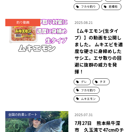
フカセ釣り
岩橋稔
2025.08.21
釣り動画
【ムキエモン(生タイ
プ）】の動画を公開し
ました。 ムキエビを適
度な硬さに身締めした
サシエ。エサ取りの回
避に抜群の威力を発
揮！
グレ
チヌ
フカセ釣り
ムキエモン
2025.07.31
全国の釣果レポート
7月27日 熊本県牛深
市 久玉湾で47cmのチ