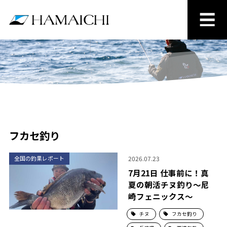
フカセ釣り
2026.07.23
全国の釣果レポート
7月21日 仕事前に！真
夏の朝活チヌ釣り～尼
崎フェニックス～
チヌ
フカセ釣り