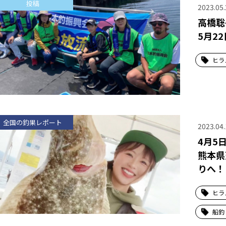
投稿
2023.05.
高橋聡
5月2
ヒラ
全国の釣果レポート
2023.04.
4月5
熊本県
りへ！
ヒラ
船釣