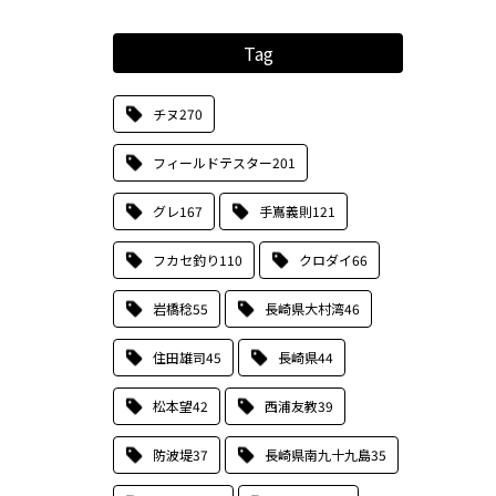
Tag
チヌ
270
フィールドテスター
201
グレ
167
手嶌義則
121
フカセ釣り
110
クロダイ
66
岩橋稔
55
長崎県大村湾
46
住田雄司
45
長崎県
44
松本望
42
西浦友教
39
防波堤
37
長崎県南九十九島
35