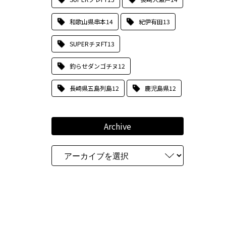
和歌山県串本
14
紀伊有田
13
SUPERチヌFT
13
釣らせダンゴチヌ
12
長崎県五島列島
12
鹿児島県
12
Archive