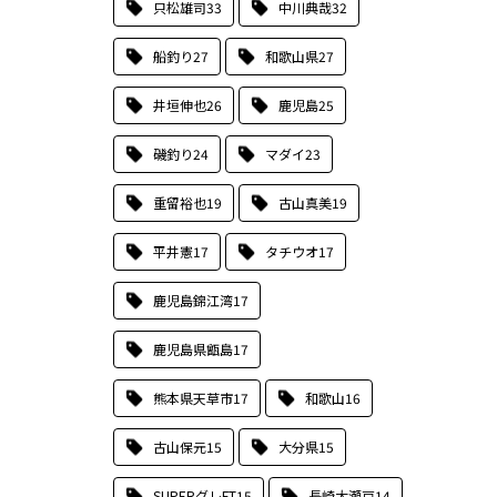
只松雄司
33
中川典哉
32
船釣り
27
和歌山県
27
井垣伸也
26
鹿児島
25
磯釣り
24
マダイ
23
重留裕也
19
古山真美
19
平井憲
17
タチウオ
17
鹿児島錦江湾
17
鹿児島県甑島
17
熊本県天草市
17
和歌山
16
古山保元
15
大分県
15
SUPERグレFT
15
長崎大瀬戸
14