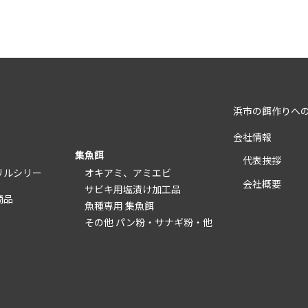
浜市の餌作りへ
会社情報
集魚餌
代表挨拶
リルシリー
オキアミ、アミエビ
会社概要
サビキ用塩漬け加工品
商品
魚種専用 集魚餌
その他 パン粉・サナギ粉・他