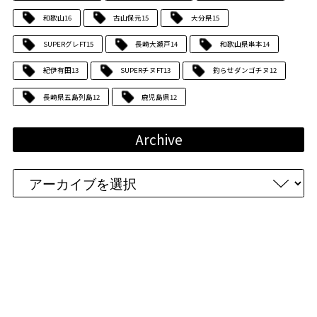
和歌山
16
古山保元
15
大分県
15
SUPERグレFT
15
長崎大瀬戸
14
和歌山県串本
14
紀伊有田
13
SUPERチヌFT
13
釣らせダンゴチヌ
12
長崎県五島列島
12
鹿児島県
12
Archive