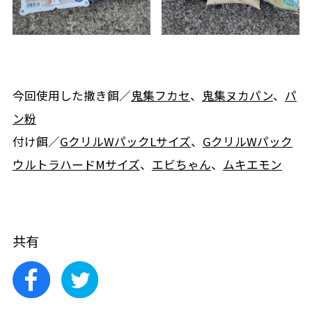
今回使用した撒き餌／
鬼集フカセ
、
鬼集ヌカパン
、
パ
ン粉
付け餌／
GクリルWパックLサイズ
、
Gクリル
Wパック
ウルトラハードMサイズ
、
エビちゃん
、
ムキエモン
共有