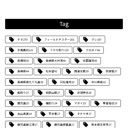
Tag
チヌ
270
フィールドテスター
201
グレ
167
手嶌義則
121
フカセ釣り
110
クロダイ
66
岩橋稔
55
長崎県大村湾
46
住田雄司
45
長崎県
44
松本望
42
西浦友教
39
防波堤
37
長崎県南九十九島
35
只松雄司
33
中川典哉
32
船釣り
27
和歌山県
27
井垣伸也
26
鹿児島
25
磯釣り
24
マダイ
23
重留裕也
19
古山真美
19
平井憲
17
タチウオ
17
鹿児島錦江湾
17
鹿児島県甑島
17
熊本県天草市
17