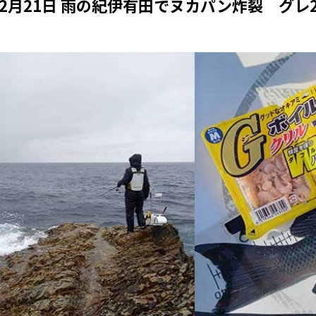
12月21日 雨の紀伊有田でヌカパン炸裂 グレ