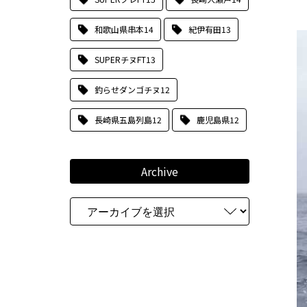
和歌山県串本
14
紀伊有田
13
SUPERチヌFT
13
釣らせダンゴチヌ
12
長崎県五島列島
12
鹿児島県
12
Archive