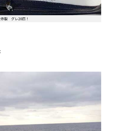
ン炸裂 グレ20匹！
た