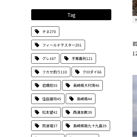
Tag
チヌ
270
フィールドテスター
201
1
グレ
167
手嶌義則
121
フカセ釣り
110
クロダイ
66
岩橋稔
55
長崎県大村湾
46
住田雄司
45
長崎県
44
松本望
42
西浦友教
39
防波堤
37
長崎県南九十九島
35