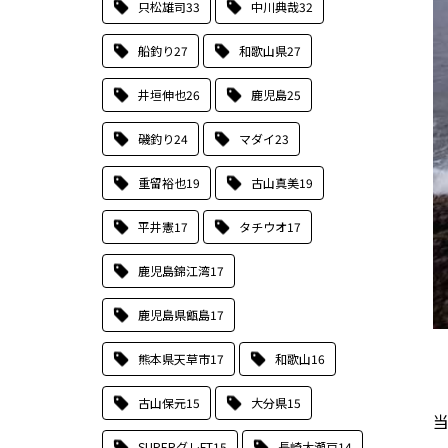
只松雄司
33
中川典哉
32
船釣り
27
和歌山県
27
井垣伸也
26
鹿児島
25
磯釣り
24
マダイ
23
重留裕也
19
古山真美
19
平井憲
17
タチウオ
17
鹿児島錦江湾
17
鹿児島県甑島
17
熊本県天草市
17
和歌山
16
古山保元
15
大分県
15
SUPERグレFT
15
長崎大瀬戸
14