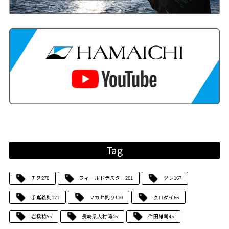
Tag
チヌ
270
フィールドテスター
201
グレ
167
手嶌義則
121
フカセ釣り
110
クロダイ
66
岩橋稔
55
長崎県大村湾
46
住田雄司
45