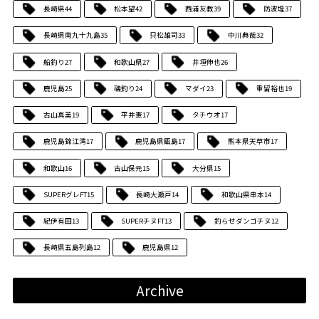
長崎県
44
松本望
42
西浦友教
39
防波堤
37
長崎県南九十九島
35
只松雄司
33
中川典哉
32
船釣り
27
和歌山県
27
井垣伸也
26
鹿児島
25
磯釣り
24
マダイ
23
重留裕也
19
古山真美
19
平井憲
17
タチウオ
17
鹿児島錦江湾
17
鹿児島県甑島
17
熊本県天草市
17
和歌山
16
古山保元
15
大分県
15
SUPERグレFT
15
長崎大瀬戸
14
和歌山県串本
14
紀伊有田
13
SUPERチヌFT
13
釣らせダンゴチヌ
12
長崎県五島列島
12
鹿児島県
12
Archive