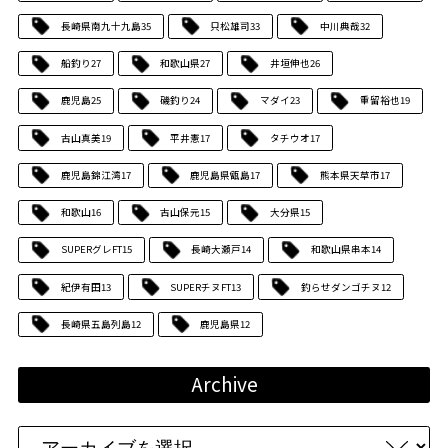
長崎県南九十九島
35
只松雄司
33
中川典哉
32
船釣り
27
和歌山県
27
井垣伸也
26
鹿児島
25
磯釣り
24
マダイ
23
重留裕也
19
古山真美
19
平井憲
17
タチウオ
17
鹿児島錦江湾
17
鹿児島県甑島
17
熊本県天草市
17
和歌山
16
古山保元
15
大分県
15
SUPERグレFT
15
長崎大瀬戸
14
和歌山県串本
14
紀伊有田
13
SUPERチヌFT
13
釣らせダンゴチヌ
12
長崎県五島列島
12
鹿児島県
12
Archive