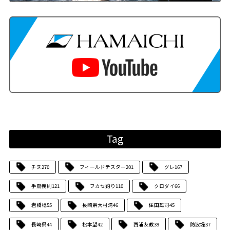
Tag
チヌ
270
フィールドテスター
201
グレ
167
手嶌義則
121
フカセ釣り
110
クロダイ
66
岩橋稔
55
長崎県大村湾
46
住田雄司
45
長崎県
44
松本望
42
西浦友教
39
防波堤
37