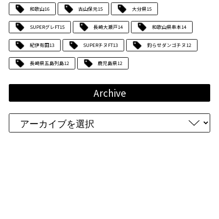
和歌山
16
古山保元
15
大分県
15
SUPERグレFT
15
長崎大瀬戸
14
和歌山県串本
14
紀伊有田
13
SUPERチヌFT
13
釣らせダンゴチヌ
12
長崎県五島列島
12
鹿児島県
12
Archive