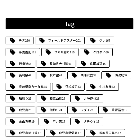
Tag
チヌ
270
フィールドテスター
201
グレ
167
手嶌義則
121
フカセ釣り
110
クロダイ
66
岩橋稔
55
長崎県大村湾
46
住田雄司
45
長崎県
44
松本望
42
西浦友教
39
防波堤
37
長崎県南九十九島
35
只松雄司
33
中川典哉
32
船釣り
27
和歌山県
27
井垣伸也
26
鹿児島
25
磯釣り
24
マダイ
23
重留裕也
19
古山真美
19
平井憲
17
タチウオ
17
鹿児島錦江湾
17
鹿児島県甑島
17
熊本県天草市
17