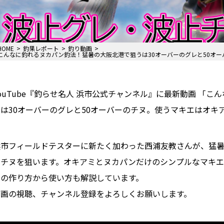
HOME
釣果レポート
釣り動画
こんなに釣れるヌカパン釣法！猛暑の大阪北港で狙うは30オーバーのグレと50オ
ouTube『釣らせ名人 浜市公式チャンネル』に最新動画 「
うは30オーバーのグレと50オーバーのチヌ。使うマキエはオキ
浜市フィールドテスターに新たく加わった西浦友教さんが、猛暑
のチヌを狙います。オキアミとヌカパンだけのシンプルなマキエ
ンの作り方から使い方も解説しています。
動画の視聴、チャンネル登録をよろしくお願いします。