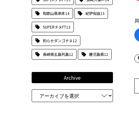
和歌山県串本
14
紀伊有田
13
SUPERチヌFT
13
釣らせダンゴチヌ
12
長崎県五島列島
12
鹿児島県
12
Archive