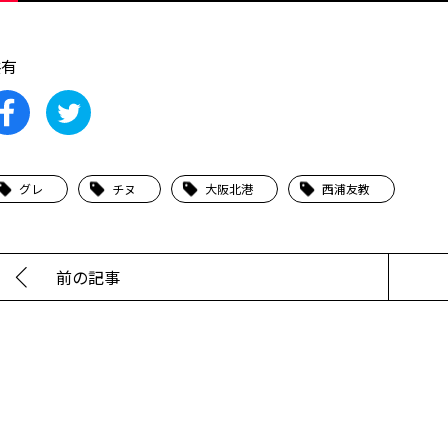
共有
グレ
チヌ
大阪北港
西浦友教
前の記事