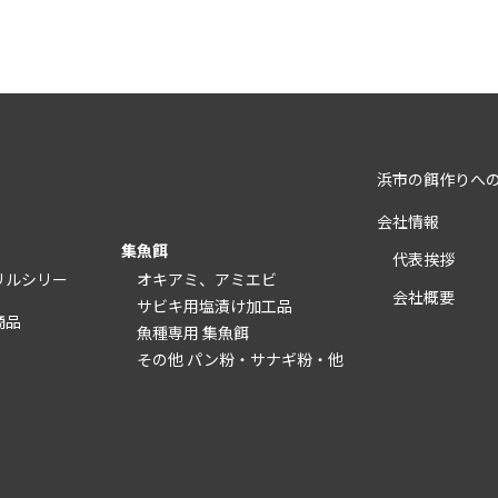
浜市の餌作りへ
会社情報
集魚餌
代表挨拶
リルシリー
オキアミ、アミエビ
会社概要
サビキ用塩漬け加工品
商品
魚種専用 集魚餌
その他 パン粉・サナギ粉・他