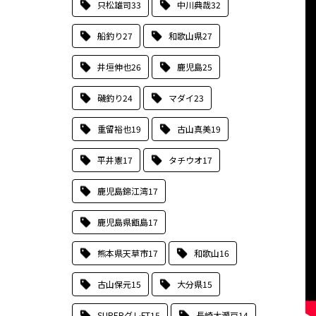
只松雄司
33
中川典哉
32
船釣り
27
和歌山県
27
井垣伸也
26
鹿児島
25
磯釣り
24
マダイ
23
重留裕也
19
古山真美
19
平井憲
17
タチウオ
17
鹿児島錦江湾
17
鹿児島県甑島
17
熊本県天草市
17
和歌山
16
古山保元
15
大分県
15
SUPERグレFT
15
長崎大瀬戸
14