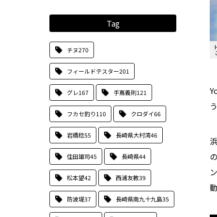
Tag
チヌ
270
フィールドテスター
201
Y
グレ
167
手嶌義則
121
フカセ釣り
110
クロダイ
66
岩橋稔
55
長崎県大村湾
46
住田雄司
45
長崎県
44
松本望
42
西浦友教
39
防波堤
37
長崎県南九十九島
35