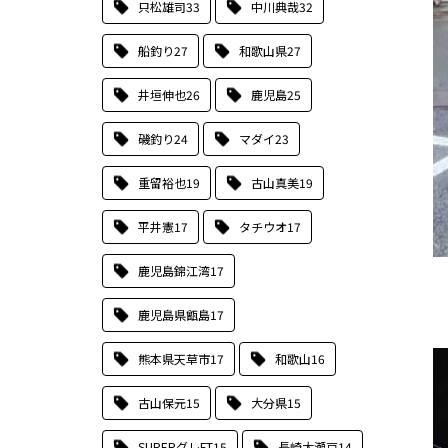
只松雄司
33
中川典哉
32
船釣り
27
和歌山県
27
井垣伸也
26
鹿児島
25
磯釣り
24
マダイ
23
重留裕也
19
古山真美
19
平井憲
17
タチウオ
17
鹿児島錦江湾
17
鹿児島県甑島
17
熊本県天草市
17
和歌山
16
古山保元
15
大分県
15
SUPERグレFT
15
長崎大瀬戸
14