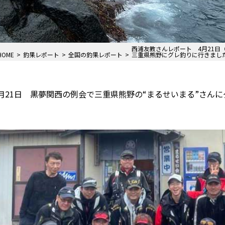
西浦友教さんレポート 4月21日
HOME
釣果レポート
全国の釣果レポート
三重県熊野にグレ釣りに行きまし
月21日 黒夢関西の例会で三重県熊野の“まるせいまる”さん