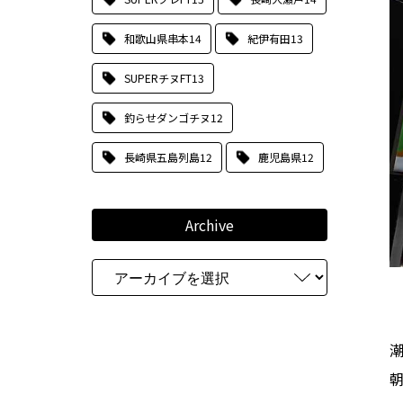
和歌山県串本
14
紀伊有田
13
SUPERチヌFT
13
釣らせダンゴチヌ
12
長崎県五島列島
12
鹿児島県
12
Archive