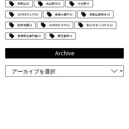
和歌山
16
古山保元
15
大分県
15
SUPERグレFT
15
長崎大瀬戸
14
和歌山県串本
14
紀伊有田
13
SUPERチヌFT
13
釣らせダンゴチヌ
12
長崎県五島列島
12
鹿児島県
12
Archive