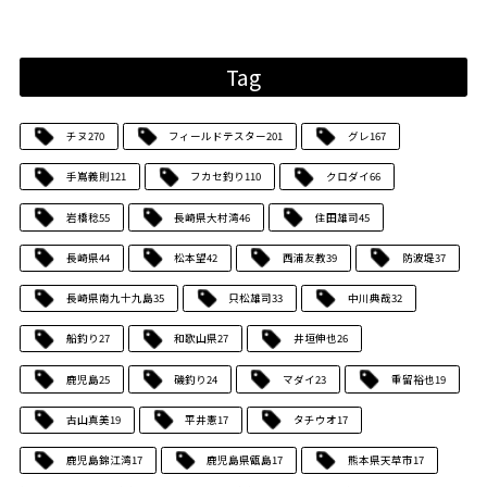
Tag
チヌ
270
フィールドテスター
201
グレ
167
手嶌義則
121
フカセ釣り
110
クロダイ
66
岩橋稔
55
長崎県大村湾
46
住田雄司
45
長崎県
44
松本望
42
西浦友教
39
防波堤
37
長崎県南九十九島
35
只松雄司
33
中川典哉
32
船釣り
27
和歌山県
27
井垣伸也
26
鹿児島
25
磯釣り
24
マダイ
23
重留裕也
19
古山真美
19
平井憲
17
タチウオ
17
鹿児島錦江湾
17
鹿児島県甑島
17
熊本県天草市
17