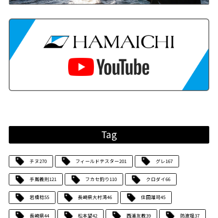
Tag
チヌ
270
フィールドテスター
201
グレ
167
手嶌義則
121
フカセ釣り
110
クロダイ
66
岩橋稔
55
長崎県大村湾
46
住田雄司
45
長崎県
44
松本望
42
西浦友教
39
防波堤
37