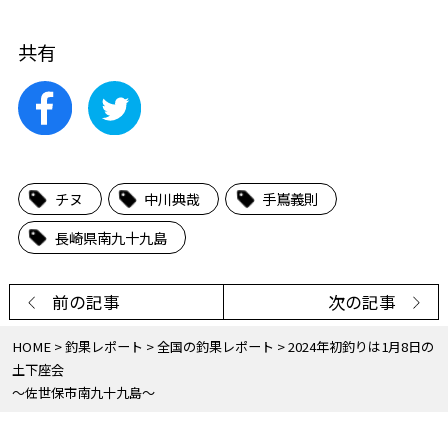
共有
チヌ
中川典哉
手嶌義則
長崎県南九十九島
前の記事
次の記事
HOME
釣果レポート
全国の釣果レポート
2024年初釣りは1月8日の
土下座会
～佐世保市南九十九島～