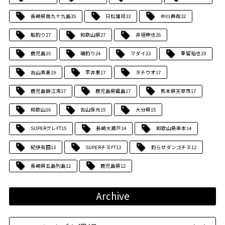
長崎県南九十九島
35
只松雄司
33
中川典哉
32
船釣り
27
和歌山県
27
井垣伸也
26
鹿児島
25
磯釣り
24
マダイ
23
重留裕也
19
古山真美
19
平井憲
17
タチウオ
17
鹿児島錦江湾
17
鹿児島県甑島
17
熊本県天草市
17
和歌山
16
古山保元
15
大分県
15
SUPERグレFT
15
長崎大瀬戸
14
和歌山県串本
14
紀伊有田
13
SUPERチヌFT
13
釣らせダンゴチヌ
12
長崎県五島列島
12
鹿児島県
12
Archive