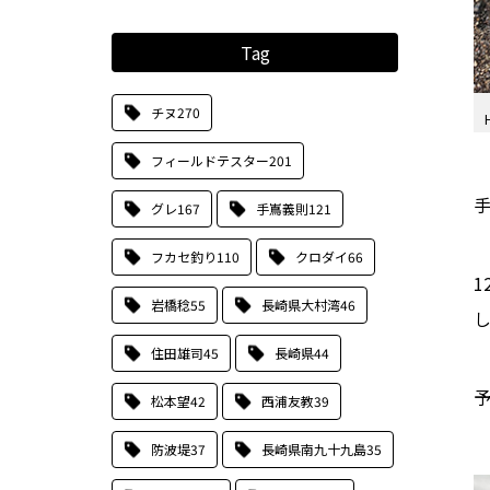
Tag
チヌ
270
フィールドテスター
201
グレ
167
手嶌義則
121
フカセ釣り
110
クロダイ
66
岩橋稔
55
長崎県大村湾
46
住田雄司
45
長崎県
44
松本望
42
西浦友教
39
防波堤
37
長崎県南九十九島
35