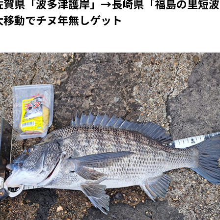
佐賀県「波多津護岸」→長崎県「福島の里短波
大移動でチヌ年無しゲット