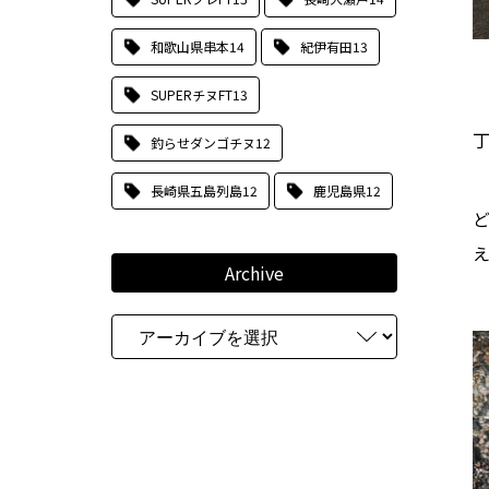
和歌山県串本
14
紀伊有田
13
SUPERチヌFT
13
釣らせダンゴチヌ
12
長崎県五島列島
12
鹿児島県
12
え
Archive