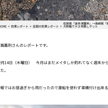
佐賀県「波多津護岸」→長崎県「
HOME
釣果レポート
全国の釣果レポート
大移動でチヌ年無しゲット
手嶌義則さんのレポートです。
12月14日（木曜日） 今月はまだメイタしか釣れてなく週末か
した。
予報ではお昼過ぎから雨だったので渡船を使わず車横付け出来る