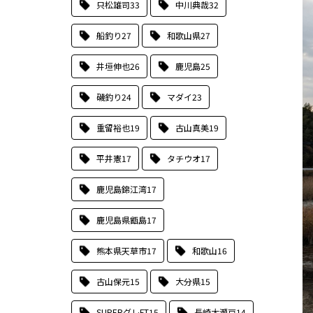
只松雄司
33
中川典哉
32
船釣り
27
和歌山県
27
井垣伸也
26
鹿児島
25
磯釣り
24
マダイ
23
重留裕也
19
古山真美
19
平井憲
17
タチウオ
17
鹿児島錦江湾
17
鹿児島県甑島
17
熊本県天草市
17
和歌山
16
古山保元
15
大分県
15
SUPERグレFT
15
長崎大瀬戸
14