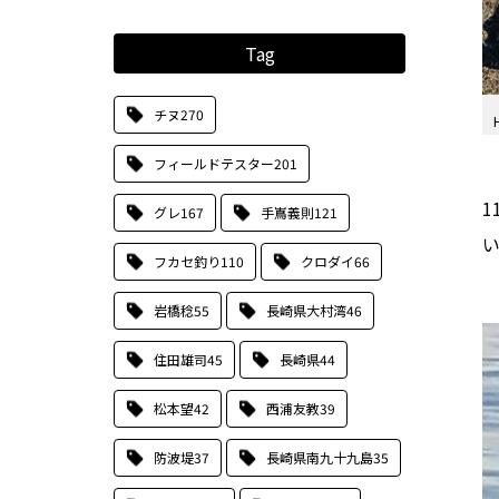
Tag
チヌ
270
フィールドテスター
201
1
グレ
167
手嶌義則
121
フカセ釣り
110
クロダイ
66
岩橋稔
55
長崎県大村湾
46
住田雄司
45
長崎県
44
松本望
42
西浦友教
39
防波堤
37
長崎県南九十九島
35