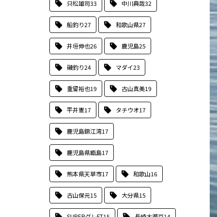
只松雄司
33
中川典哉
32
船釣り
27
和歌山県
27
井垣伸也
26
鹿児島
25
磯釣り
24
マダイ
23
重留裕也
19
古山真美
19
平井憲
17
タチウオ
17
鹿児島錦江湾
17
鹿児島県甑島
17
熊本県天草市
17
和歌山
16
古山保元
15
大分県
15
SUPERグレFT
15
長崎大瀬戸
14