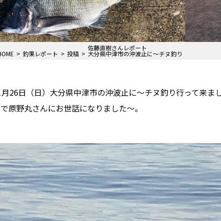
佐藤直樹さんレポート
HOME
釣果レポート
投稿
大分県中津市の沖波止に〜チヌ釣り
1月26日（日）大分県中津市の沖波止に〜チヌ釣り行って来まし
いで原野丸さんにお世話になりました〜。