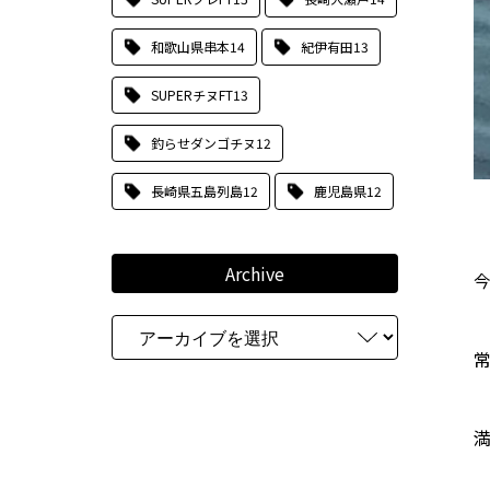
和歌山県串本
14
紀伊有田
13
SUPERチヌFT
13
釣らせダンゴチヌ
12
長崎県五島列島
12
鹿児島県
12
Archive