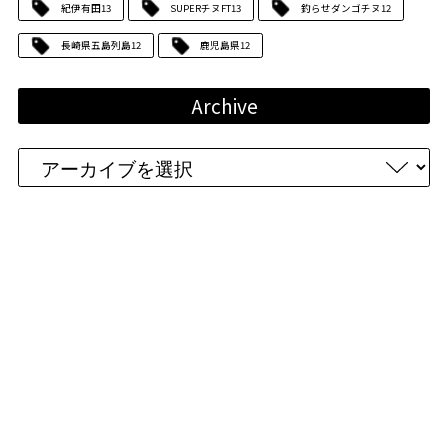
紀伊有田
13
SUPERチヌFT
13
釣らせダンゴチヌ
12
長崎県五島列島
12
鹿児島県
12
Archive