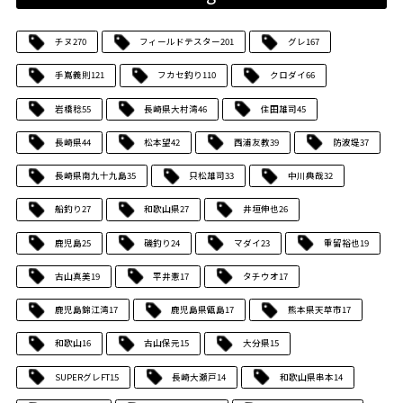
チヌ
270
フィールドテスター
201
グレ
167
手嶌義則
121
フカセ釣り
110
クロダイ
66
岩橋稔
55
長崎県大村湾
46
住田雄司
45
長崎県
44
松本望
42
西浦友教
39
防波堤
37
長崎県南九十九島
35
只松雄司
33
中川典哉
32
船釣り
27
和歌山県
27
井垣伸也
26
鹿児島
25
磯釣り
24
マダイ
23
重留裕也
19
古山真美
19
平井憲
17
タチウオ
17
鹿児島錦江湾
17
鹿児島県甑島
17
熊本県天草市
17
和歌山
16
古山保元
15
大分県
15
SUPERグレFT
15
長崎大瀬戸
14
和歌山県串本
14