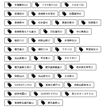
手嶌義則
121
フカセ釣り
110
クロダイ
66
岩橋稔
55
長崎県大村湾
46
住田雄司
45
長崎県
44
松本望
42
西浦友教
39
防波堤
37
長崎県南九十九島
35
只松雄司
33
中川典哉
32
船釣り
27
和歌山県
27
井垣伸也
26
鹿児島
25
磯釣り
24
マダイ
23
重留裕也
19
古山真美
19
平井憲
17
タチウオ
17
鹿児島錦江湾
17
鹿児島県甑島
17
熊本県天草市
17
和歌山
16
古山保元
15
大分県
15
SUPERグレFT
15
長崎大瀬戸
14
和歌山県串本
14
紀伊有田
13
SUPERチヌFT
13
釣らせダンゴチヌ
12
長崎県五島列島
12
鹿児島県
12