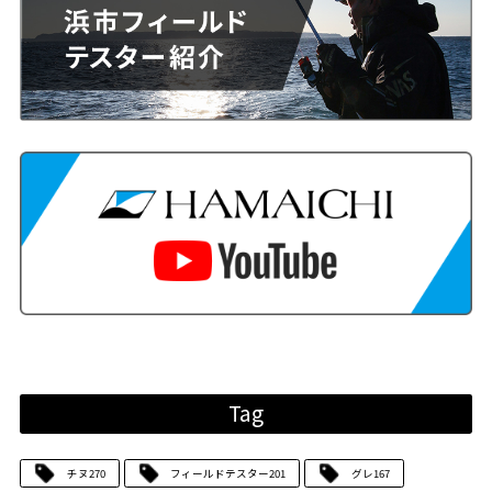
Tag
チヌ
270
フィールドテスター
201
グレ
167