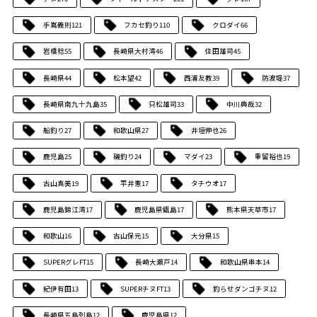
手嶌義則
121
フカセ釣り
110
クロダイ
66
岩橋稔
55
長崎県大村湾
46
住田雄司
45
長崎県
44
松本望
42
西浦友教
39
防波堤
37
長崎県南九十九島
35
只松雄司
33
中川典哉
32
船釣り
27
和歌山県
27
井垣伸也
26
鹿児島
25
磯釣り
24
マダイ
23
重留裕也
19
古山真美
19
平井憲
17
タチウオ
17
鹿児島錦江湾
17
鹿児島県甑島
17
熊本県天草市
17
和歌山
16
古山保元
15
大分県
15
SUPERグレFT
15
長崎大瀬戸
14
和歌山県串本
14
紀伊有田
13
SUPERチヌFT
13
釣らせダンゴチヌ
12
長崎県五島列島
12
鹿児島県
12