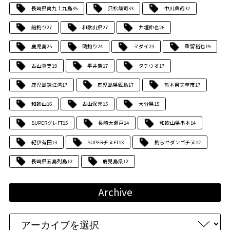
長崎県南九十九島
35
只松雄司
33
中川典哉
32
船釣り
27
和歌山県
27
井垣伸也
26
鹿児島
25
磯釣り
24
マダイ
23
重留裕也
19
古山真美
19
平井憲
17
タチウオ
17
鹿児島錦江湾
17
鹿児島県甑島
17
熊本県天草市
17
和歌山
16
古山保元
15
大分県
15
SUPERグレFT
15
長崎大瀬戸
14
和歌山県串本
14
紀伊有田
13
SUPERチヌFT
13
釣らせダンゴチヌ
12
長崎県五島列島
12
鹿児島県
12
Archive