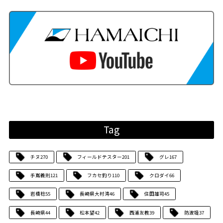
Tag
チヌ
270
フィールドテスター
201
グレ
167
手嶌義則
121
フカセ釣り
110
クロダイ
66
岩橋稔
55
長崎県大村湾
46
住田雄司
45
長崎県
44
松本望
42
西浦友教
39
防波堤
37