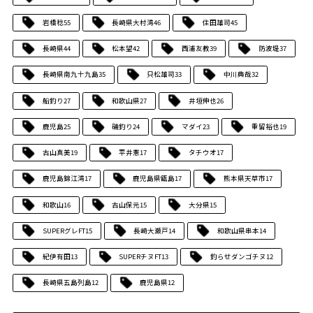
岩橋稔
55
長崎県大村湾
46
住田雄司
45
長崎県
44
松本望
42
西浦友教
39
防波堤
37
長崎県南九十九島
35
只松雄司
33
中川典哉
32
船釣り
27
和歌山県
27
井垣伸也
26
鹿児島
25
磯釣り
24
マダイ
23
重留裕也
19
古山真美
19
平井憲
17
タチウオ
17
鹿児島錦江湾
17
鹿児島県甑島
17
熊本県天草市
17
和歌山
16
古山保元
15
大分県
15
SUPERグレFT
15
長崎大瀬戸
14
和歌山県串本
14
紀伊有田
13
SUPERチヌFT
13
釣らせダンゴチヌ
12
長崎県五島列島
12
鹿児島県
12