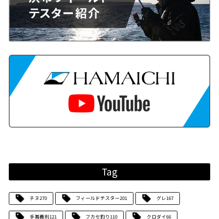
Tag
チヌ
270
フィールドテスター
201
グレ
167
手嶌義則
121
フカセ釣り
110
クロダイ
66