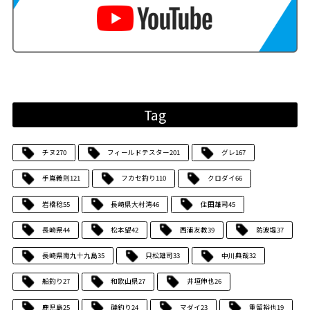
Tag
チヌ
270
フィールドテスター
201
グレ
167
手嶌義則
121
フカセ釣り
110
クロダイ
66
岩橋稔
55
長崎県大村湾
46
住田雄司
45
長崎県
44
松本望
42
西浦友教
39
防波堤
37
長崎県南九十九島
35
只松雄司
33
中川典哉
32
船釣り
27
和歌山県
27
井垣伸也
26
鹿児島
25
磯釣り
24
マダイ
23
重留裕也
19