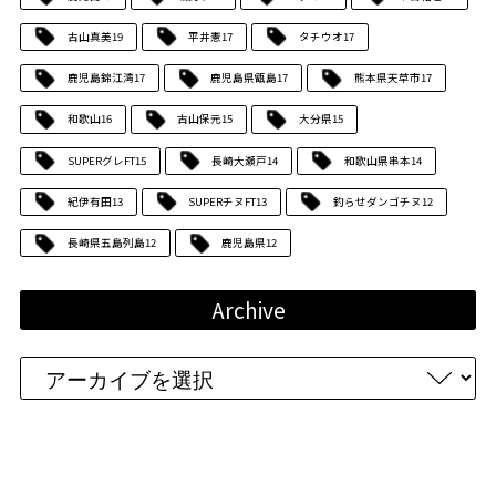
古山真美
19
平井憲
17
タチウオ
17
鹿児島錦江湾
17
鹿児島県甑島
17
熊本県天草市
17
和歌山
16
古山保元
15
大分県
15
SUPERグレFT
15
長崎大瀬戸
14
和歌山県串本
14
紀伊有田
13
SUPERチヌFT
13
釣らせダンゴチヌ
12
長崎県五島列島
12
鹿児島県
12
Archive