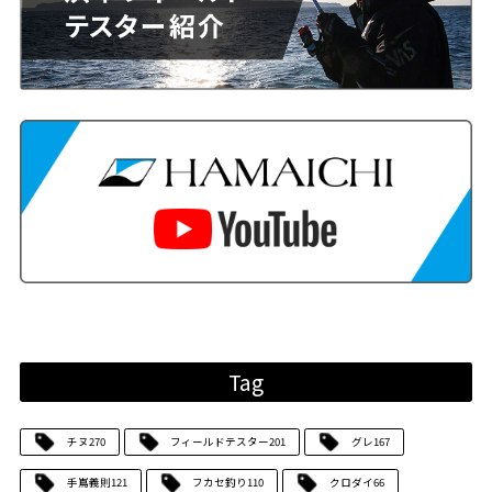
Tag
チヌ
270
フィールドテスター
201
グレ
167
手嶌義則
121
フカセ釣り
110
クロダイ
66