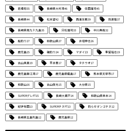
岩橋稔
55
長崎県大村湾
46
住田雄司
45
長崎県
44
松本望
42
西浦友教
39
防波堤
37
長崎県南九十九島
35
只松雄司
33
中川典哉
32
船釣り
27
和歌山県
27
井垣伸也
26
鹿児島
25
磯釣り
24
マダイ
23
重留裕也
19
古山真美
19
平井憲
17
タチウオ
17
鹿児島錦江湾
17
鹿児島県甑島
17
熊本県天草市
17
和歌山
16
古山保元
15
大分県
15
SUPERグレFT
15
長崎大瀬戸
14
和歌山県串本
14
紀伊有田
13
SUPERチヌFT
13
釣らせダンゴチヌ
12
長崎県五島列島
12
鹿児島県
12