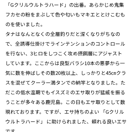
「Gクリルウルトラハード」の出番。あらかじめ鬼集
フカセの粉をまぶして色や匂いもマキエととけこむも
のを使いました。
タナはなんとなくの全層釣りだと深くなりがちなの
で、全誘導仕掛けでラインテンションのコントロール
を行ない、3ヒロをしつこく攻め摂餌層にアジャスト
しています。ここからは良型バラシ10本の悪夢から一
気に数を伸ばしその数20枚以上、しっかりと45㎝クラ
スを混ぜてクーラー満タンでの納竿となりました。た
だこの低水温期でもイスズミのエサ取りが猛威を振る
うことが多々ある鹿児島。この日もエサ取りとして数
現れております。ですが、エサ持ちのよい 「Gクリル
ウルトラハード」 に助けられました、頼れる良いエサ
です。