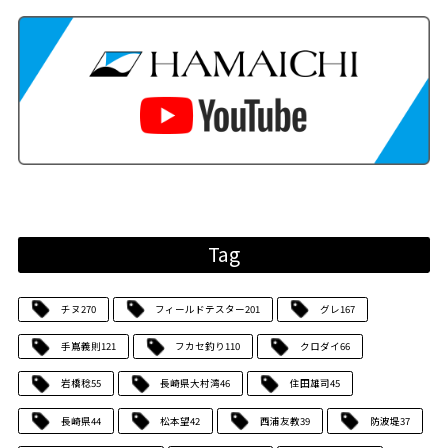
Tag
チヌ
270
フィールドテスター
201
グレ
167
手嶌義則
121
フカセ釣り
110
クロダイ
66
岩橋稔
55
長崎県大村湾
46
住田雄司
45
長崎県
44
松本望
42
西浦友教
39
防波堤
37