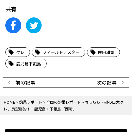
共有
グレ
フィールドテスター
住田雄司
鹿児島下甑島
前の記事
次の記事
HOME
釣果レポート
全国の釣果レポート
春うらら…磯の口太グ
レ、良型爆釣！ 鹿児島・下甑島「西崎」