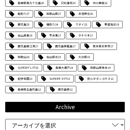
長崎県南九十九島
35
只松雄司
33
中川典哉
32
船釣り
27
和歌山県
27
井垣伸也
26
鹿児島
25
磯釣り
24
マダイ
23
重留裕也
19
古山真美
19
平井憲
17
タチウオ
17
鹿児島錦江湾
17
鹿児島県甑島
17
熊本県天草市
17
和歌山
16
古山保元
15
大分県
15
SUPERグレFT
15
長崎大瀬戸
14
和歌山県串本
14
紀伊有田
13
SUPERチヌFT
13
釣らせダンゴチヌ
12
長崎県五島列島
12
鹿児島県
12
Archive