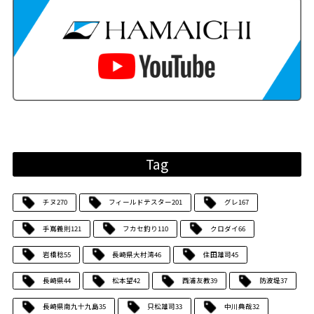
Tag
チヌ
270
フィールドテスター
201
グレ
167
手嶌義則
121
フカセ釣り
110
クロダイ
66
岩橋稔
55
長崎県大村湾
46
住田雄司
45
長崎県
44
松本望
42
西浦友教
39
防波堤
37
長崎県南九十九島
35
只松雄司
33
中川典哉
32