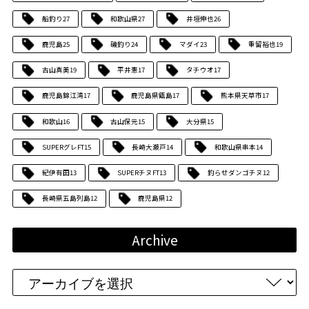
船釣り
27
和歌山県
27
井垣伸也
26
鹿児島
25
磯釣り
24
マダイ
23
重留裕也
19
古山真美
19
平井憲
17
タチウオ
17
鹿児島錦江湾
17
鹿児島県甑島
17
熊本県天草市
17
和歌山
16
古山保元
15
大分県
15
SUPERグレFT
15
長崎大瀬戸
14
和歌山県串本
14
紀伊有田
13
SUPERチヌFT
13
釣らせダンゴチヌ
12
長崎県五島列島
12
鹿児島県
12
Archive