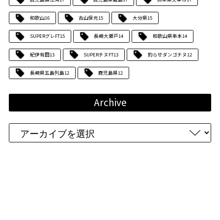
和歌山
16
古山保元
15
大分県
15
SUPERグレFT
15
長崎大瀬戸
14
和歌山県串本
14
紀伊有田
13
SUPERチヌFT
13
釣らせダンゴチヌ
12
長崎県五島列島
12
鹿児島県
12
Archive