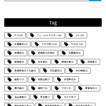
Tag
チヌ
270
フィールドテスター
201
グレ
167
手嶌義則
121
フカセ釣り
110
クロダイ
66
岩橋稔
55
長崎県大村湾
46
住田雄司
45
長崎県
44
松本望
42
西浦友教
39
防波堤
37
長崎県南九十九島
35
只松雄司
33
中川典哉
32
船釣り
27
和歌山県
27
井垣伸也
26
鹿児島
25
磯釣り
24
マダイ
23
重留裕也
19
古山真美
19
平井憲
17
タチウオ
17
鹿児島錦江湾
17
鹿児島県甑島
17
熊本県天草市
17