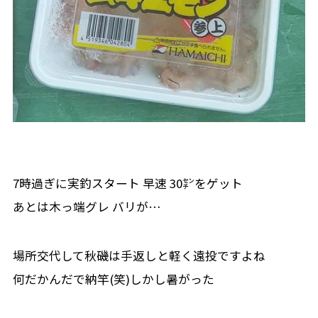
7時過ぎに実釣スタート 早速 30㌢をゲット
あとは木っ端グレ バリが…
場所交代して秋磯は手返しと軽く遠投ですよね
何だかんだで納竿(笑)しかし暑がった