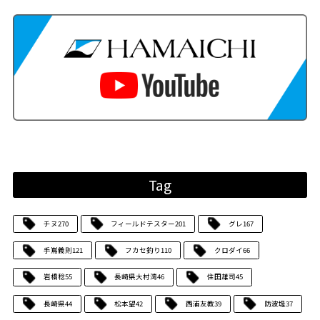
Tag
チヌ
270
フィールドテスター
201
グレ
167
手嶌義則
121
フカセ釣り
110
クロダイ
66
岩橋稔
55
長崎県大村湾
46
住田雄司
45
長崎県
44
松本望
42
西浦友教
39
防波堤
37