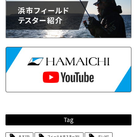
Tag
チヌ
270
フィールドテスター
201
グレ
167