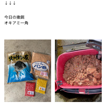
↓↓↓
今日の撒餌
オキアミ一角