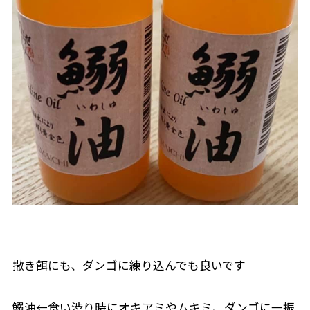
撒き餌にも、ダンゴに練り込んでも良いです
鰯油←食い渋り時にオキアミやムキミ、ダンゴに一振