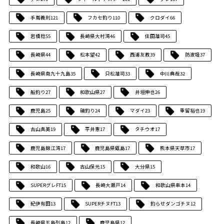
手嶌義則
121
フカセ釣り
110
クロダイ
66
岩橋稔
55
長崎県大村湾
46
住田雄司
45
長崎県
44
松本望
42
西浦友教
39
防波堤
37
長崎県南九十九島
35
只松雄司
33
中川典哉
32
船釣り
27
和歌山県
27
井垣伸也
26
鹿児島
25
磯釣り
24
マダイ
23
重留裕也
19
古山真美
19
平井憲
17
タチウオ
17
鹿児島錦江湾
17
鹿児島県甑島
17
熊本県天草市
17
和歌山
16
古山保元
15
大分県
15
SUPERグレFT
15
長崎大瀬戸
14
和歌山県串本
14
紀伊有田
13
SUPERチヌFT
13
釣らせダンゴチヌ
12
長崎県五島列島
12
鹿児島県
12