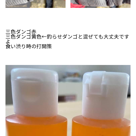
三色ダンゴ赤
三色ダンゴ黄色←釣らせダンゴと混ぜても大丈夫です
よ
食い渋り時の打開策