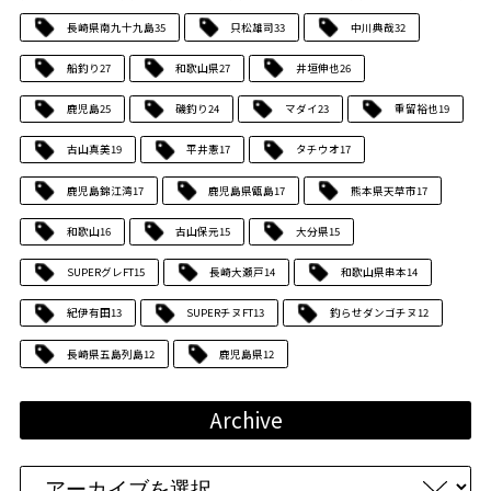
長崎県南九十九島
35
只松雄司
33
中川典哉
32
船釣り
27
和歌山県
27
井垣伸也
26
鹿児島
25
磯釣り
24
マダイ
23
重留裕也
19
古山真美
19
平井憲
17
タチウオ
17
鹿児島錦江湾
17
鹿児島県甑島
17
熊本県天草市
17
和歌山
16
古山保元
15
大分県
15
SUPERグレFT
15
長崎大瀬戸
14
和歌山県串本
14
紀伊有田
13
SUPERチヌFT
13
釣らせダンゴチヌ
12
長崎県五島列島
12
鹿児島県
12
Archive