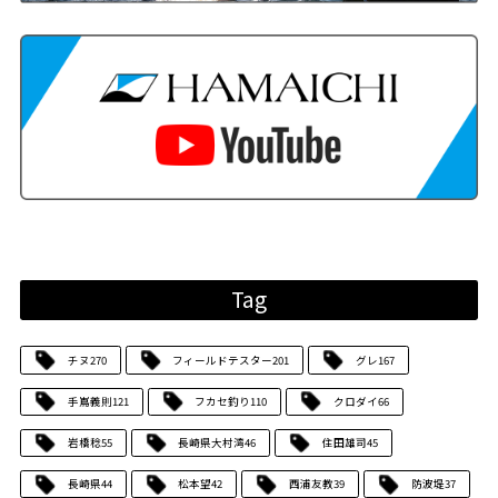
Tag
チヌ
270
フィールドテスター
201
グレ
167
手嶌義則
121
フカセ釣り
110
クロダイ
66
岩橋稔
55
長崎県大村湾
46
住田雄司
45
長崎県
44
松本望
42
西浦友教
39
防波堤
37