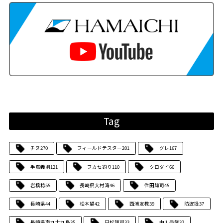
Tag
チヌ
270
フィールドテスター
201
グレ
167
手嶌義則
121
フカセ釣り
110
クロダイ
66
岩橋稔
55
長崎県大村湾
46
住田雄司
45
長崎県
44
松本望
42
西浦友教
39
防波堤
37
長崎県南九十九島
35
只松雄司
33
中川典哉
32