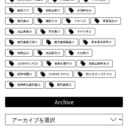
船釣り
27
和歌山県
27
井垣伸也
26
鹿児島
25
磯釣り
24
マダイ
23
重留裕也
19
古山真美
19
平井憲
17
タチウオ
17
鹿児島錦江湾
17
鹿児島県甑島
17
熊本県天草市
17
和歌山
16
古山保元
15
大分県
15
SUPERグレFT
15
長崎大瀬戸
14
和歌山県串本
14
紀伊有田
13
SUPERチヌFT
13
釣らせダンゴチヌ
12
長崎県五島列島
12
鹿児島県
12
Archive