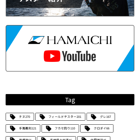
Tag
チヌ
270
フィールドテスター
201
グレ
167
手嶌義則
121
フカセ釣り
110
クロダイ
66
岩橋稔
55
長崎県大村湾
46
住田雄司
45