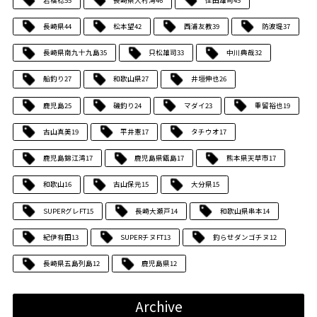
長崎県
44
松本望
42
西浦友教
39
防波堤
37
長崎県南九十九島
35
只松雄司
33
中川典哉
32
船釣り
27
和歌山県
27
井垣伸也
26
鹿児島
25
磯釣り
24
マダイ
23
重留裕也
19
古山真美
19
平井憲
17
タチウオ
17
鹿児島錦江湾
17
鹿児島県甑島
17
熊本県天草市
17
和歌山
16
古山保元
15
大分県
15
SUPERグレFT
15
長崎大瀬戸
14
和歌山県串本
14
紀伊有田
13
SUPERチヌFT
13
釣らせダンゴチヌ
12
長崎県五島列島
12
鹿児島県
12
Archive