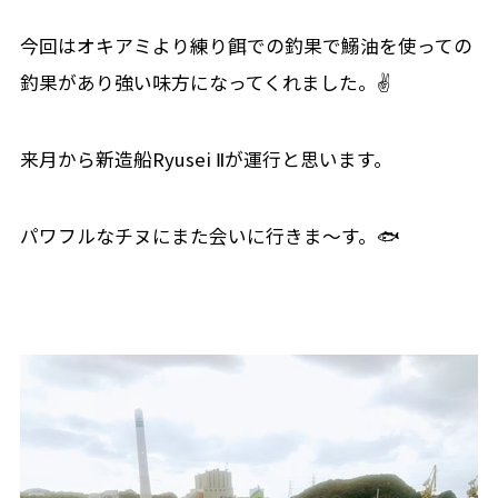
今回はオキアミより練り餌での釣果で鰯油を使っての
釣果があり強い味方になってくれました。✌
来月から新造船Ryusei Ⅱが運行と思います。
パワフルなチヌにまた会いに行きま～す。🐟