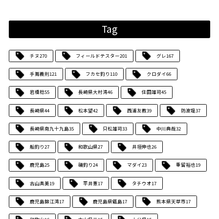
Tag
チヌ
270
フィールドテスター
201
グレ
167
手嶌義則
121
フカセ釣り
110
クロダイ
66
岩橋稔
55
長崎県大村湾
46
住田雄司
45
長崎県
44
松本望
42
西浦友教
39
防波堤
37
長崎県南九十九島
35
只松雄司
33
中川典哉
32
船釣り
27
和歌山県
27
井垣伸也
26
鹿児島
25
磯釣り
24
マダイ
23
重留裕也
19
古山真美
19
平井憲
17
タチウオ
17
鹿児島錦江湾
17
鹿児島県甑島
17
熊本県天草市
17