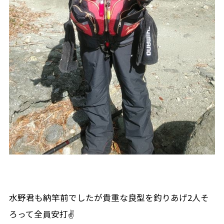
水野君も納竿前でしたが貴重な良型を釣りあげ2人そ
ろって全員安打✌