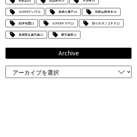
和歌山
16
古山保元
15
大分県
15
SUPERグレFT
15
長崎大瀬戸
14
和歌山県串本
14
紀伊有田
13
SUPERチヌFT
13
釣らせダンゴチヌ
12
長崎県五島列島
12
鹿児島県
12
Archive