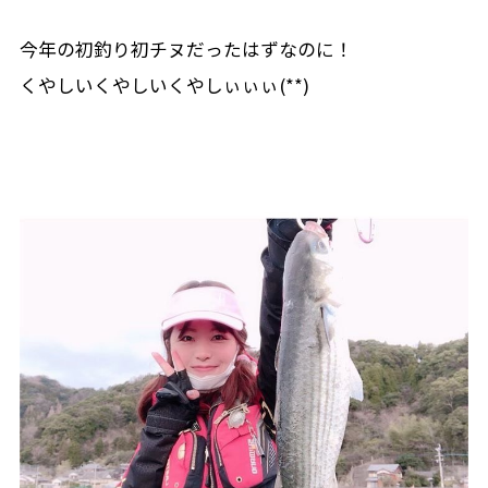
今年の初釣り初チヌだったはずなのに！
くやしいくやしいくやしぃぃぃ(**)