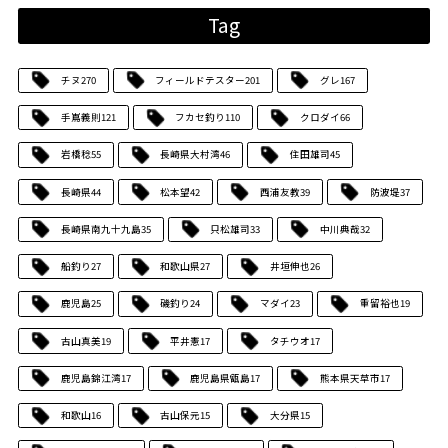
Tag
チヌ
270
フィールドテスター
201
グレ
167
手嶌義則
121
フカセ釣り
110
クロダイ
66
岩橋稔
55
長崎県大村湾
46
住田雄司
45
長崎県
44
松本望
42
西浦友教
39
防波堤
37
長崎県南九十九島
35
只松雄司
33
中川典哉
32
船釣り
27
和歌山県
27
井垣伸也
26
鹿児島
25
磯釣り
24
マダイ
23
重留裕也
19
古山真美
19
平井憲
17
タチウオ
17
鹿児島錦江湾
17
鹿児島県甑島
17
熊本県天草市
17
和歌山
16
古山保元
15
大分県
15