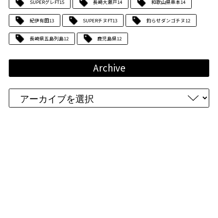
SUPERグレFT
15
長崎大瀬戸
14
和歌山県串本
14
紀伊有田
13
SUPERチヌFT
13
釣らせダンゴチヌ
12
長崎県五島列島
12
鹿児島県
12
Archive