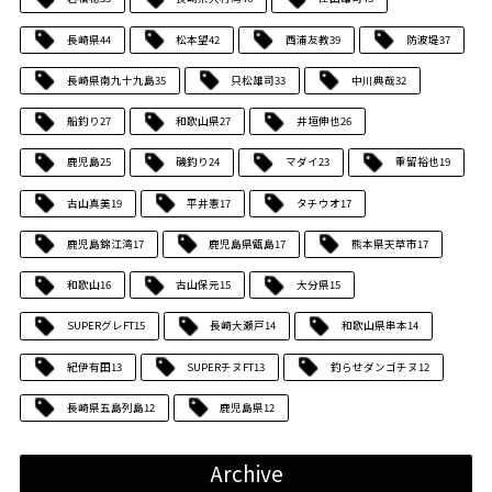
長崎県
44
松本望
42
西浦友教
39
防波堤
37
長崎県南九十九島
35
只松雄司
33
中川典哉
32
船釣り
27
和歌山県
27
井垣伸也
26
鹿児島
25
磯釣り
24
マダイ
23
重留裕也
19
古山真美
19
平井憲
17
タチウオ
17
鹿児島錦江湾
17
鹿児島県甑島
17
熊本県天草市
17
和歌山
16
古山保元
15
大分県
15
SUPERグレFT
15
長崎大瀬戸
14
和歌山県串本
14
紀伊有田
13
SUPERチヌFT
13
釣らせダンゴチヌ
12
長崎県五島列島
12
鹿児島県
12
Archive