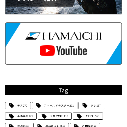
Tag
チヌ
270
フィールドテスター
201
グレ
167
手嶌義則
121
フカセ釣り
110
クロダイ
66
岩橋稔
55
長崎県大村湾
46
住田雄司
45